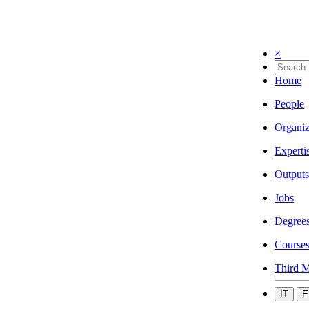
×
Home
People
Organiz
Experti
Outputs
Jobs
Degree
Course
Third M
IT
E