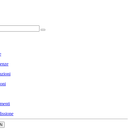
e
enze
azioni
ioni
menti
issione
N