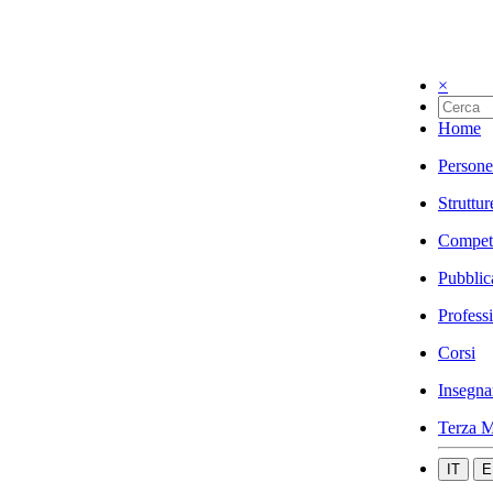
×
Home
Persone
Struttur
Compet
Pubblic
Profess
Corsi
Insegna
Terza M
IT
E