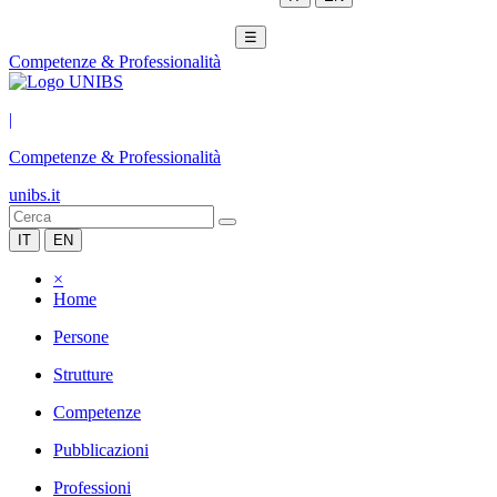
☰
Competenze & Professionalità
|
Competenze & Professionalità
unibs.it
IT
EN
×
Home
Persone
Strutture
Competenze
Pubblicazioni
Professioni