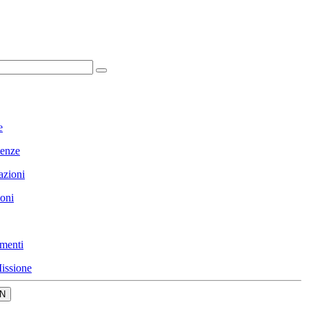
e
enze
azioni
ioni
menti
issione
N