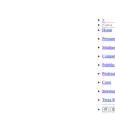
×
Home
Persone
Struttur
Compet
Pubblic
Profess
Corsi
Insegna
Terza M
IT
E