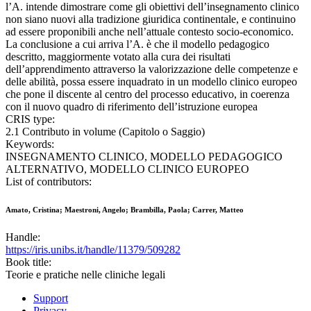
l’A. intende dimostrare come gli obiettivi dell’insegnamento clinico
non siano nuovi alla tradizione giuridica continentale, e continuino
ad essere proponibili anche nell’attuale contesto socio-economico.
La conclusione a cui arriva l’A. è che il modello pedagogico
descritto, maggiormente votato alla cura dei risultati
dell’apprendimento attraverso la valorizzazione delle competenze e
delle abilità, possa essere inquadrato in un modello clinico europeo
che pone il discente al centro del processo educativo, in coerenza
con il nuovo quadro di riferimento dell’istruzione europea
CRIS type:
2.1 Contributo in volume (Capitolo o Saggio)
Keywords:
INSEGNAMENTO CLINICO, MODELLO PEDAGOGICO
ALTERNATIVO, MODELLO CLINICO EUROPEO
List of contributors:
Amato, Cristina; Maestroni, Angelo; Brambilla, Paola; Carrer, Matteo
Handle:
https://iris.unibs.it/handle/11379/509282
Book title:
Teorie e pratiche nelle cliniche legali
Support
Privacy