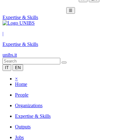
☰
Expertise & Skills
|
Expertise & Skills
unibs.it
IT
EN
×
Home
People
Organizations
Expertise & Skills
Outputs
Jobs