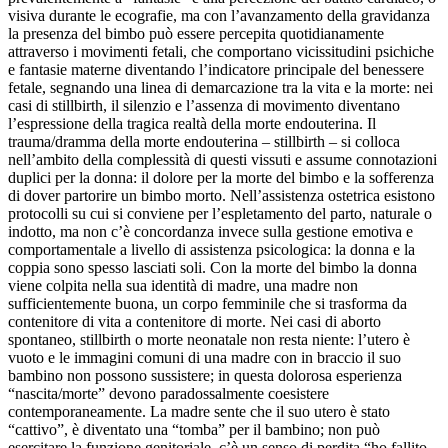
visiva durante le ecografie, ma con l’avanzamento della gravidanza
la presenza del bimbo può essere percepita quotidianamente
attraverso i movimenti fetali, che comportano vicissitudini psichiche
e fantasie materne diventando l’indicatore principale del benessere
fetale, segnando una linea di demarcazione tra la vita e la morte: nei
casi di stillbirth, il silenzio e l’assenza di movimento diventano
l’espressione della tragica realtà della morte endouterina. Il
trauma/dramma della morte endouterina – stillbirth – si colloca
nell’ambito della complessità di questi vissuti e assume connotazioni
duplici per la donna: il dolore per la morte del bimbo e la sofferenza
di dover partorire un bimbo morto. Nell’assistenza ostetrica esistono
protocolli su cui si conviene per l’espletamento del parto, naturale o
indotto, ma non c’è concordanza invece sulla gestione emotiva e
comportamentale a livello di assistenza psicologica: la donna e la
coppia sono spesso lasciati soli. Con la morte del bimbo la donna
viene colpita nella sua identità di madre, una madre non
sufficientemente buona, un corpo femminile che si trasforma da
contenitore di vita a contenitore di morte. Nei casi di aborto
spontaneo, stillbirth o morte neonatale non resta niente: l’utero è
vuoto e le immagini comuni di una madre con in braccio il suo
bambino non possono sussistere; in questa dolorosa esperienza
“nascita/morte” devono paradossalmente coesistere
contemporaneamente. La madre sente che il suo utero è stato
“cattivo”, è diventato una “tomba” per il bambino; non può
esercitare la funzione genitoriale, c’è un senso di perdita “ho fallito,