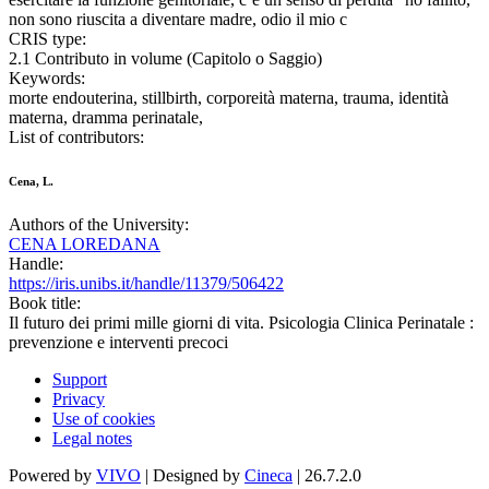
non sono riuscita a diventare madre, odio il mio c
CRIS type:
2.1 Contributo in volume (Capitolo o Saggio)
Keywords:
morte endouterina, stillbirth, corporeità materna, trauma, identità
materna, dramma perinatale,
List of contributors:
Cena, L.
Authors of the University:
CENA LOREDANA
Handle:
https://iris.unibs.it/handle/11379/506422
Book title:
Il futuro dei primi mille giorni di vita. Psicologia Clinica Perinatale :
prevenzione e interventi precoci
Support
Privacy
Use of cookies
Legal notes
Powered by
VIVO
| Designed by
Cineca
| 26.7.2.0