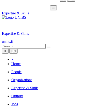
☰
Expertise & Skills
|
Expertise & Skills
unibs.it
IT
EN
×
Home
People
Organizations
Expertise & Skills
Outputs
Jobs