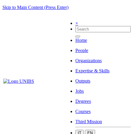
Skip to Main Content (Press Enter)
×
Home
People
Organizations
Expertise & Skills
Outputs
Jobs
Degrees
Courses
Third Mission
IT
EN