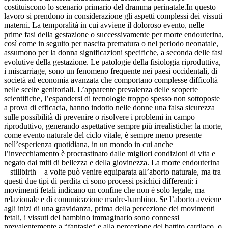
costituiscono lo scenario primario del dramma perinatale.In questo
lavoro si prendono in considerazione gli aspetti complessi dei vissuti
materni. La temporalità in cui avviene il doloroso evento, nelle
prime fasi della gestazione o successivamente per morte endouterina,
così come in seguito per nascita prematura o nel periodo neonatale,
assumono per la donna significazioni specifiche, a seconda delle fasi
evolutive della gestazione. Le patologie della fisiologia riproduttiva,
i miscarriage, sono un fenomeno frequente nei paesi occidentali, di
società ad economia avanzata che comportano complesse difficoltà
nelle scelte genitoriali. L’apparente prevalenza delle scoperte
scientifiche, l’espandersi di tecnologie troppo spesso non sottoposte
a prova di efficacia, hanno indotto nelle donne una falsa sicurezza
sulle possibilità di prevenire o risolvere i problemi in campo
riproduttivo, generando aspettative sempre più irrealistiche: la morte,
come evento naturale del ciclo vitale, è sempre meno presente
nell’esperienza quotidiana, in un mondo in cui anche
l’invecchiamento è procrastinato dalle migliori condizioni di vita e
negato dai miti di bellezza e della giovinezza. La morte endouterina
– stillbirth – a volte può venire equiparata all’aborto naturale, ma tra
questi due tipi di perdita ci sono processi psichici differenti: i
movimenti fetali indicano un confine che non è solo legale, ma
relazionale e di comunicazione madre-bambino. Se l’aborto avviene
agli inizi di una gravidanza, prima della percezione dei movimenti
fetali, i vissuti del bambino immaginario sono connessi
prevalentemente a “fantasie“ e alla percezione del battito cardiaco, o