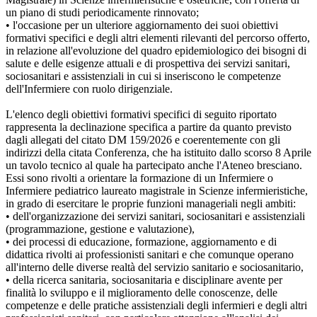
un piano di studi periodicamente rinnovato;
• l'occasione per un ulteriore aggiornamento dei suoi obiettivi
formativi specifici e degli altri elementi rilevanti del percorso offerto,
in relazione all'evoluzione del quadro epidemiologico dei bisogni di
salute e delle esigenze attuali e di prospettiva dei servizi sanitari,
sociosanitari e assistenziali in cui si inseriscono le competenze
dell'Infermiere con ruolo dirigenziale.
L'elenco degli obiettivi formativi specifici di seguito riportato
rappresenta la declinazione specifica a partire da quanto previsto
dagli allegati del citato DM 159/2026 e coerentemente con gli
indirizzi della citata Conferenza, che ha istituito dallo scorso 8 Aprile
un tavolo tecnico al quale ha partecipato anche l'Ateneo bresciano.
Essi sono rivolti a orientare la formazione di un Infermiere o
Infermiere pediatrico laureato magistrale in Scienze infermieristiche,
in grado di esercitare le proprie funzioni manageriali negli ambiti:
• dell'organizzazione dei servizi sanitari, sociosanitari e assistenziali
(programmazione, gestione e valutazione),
• dei processi di educazione, formazione, aggiornamento e di
didattica rivolti ai professionisti sanitari e che comunque operano
all'interno delle diverse realtà del servizio sanitario e sociosanitario,
• della ricerca sanitaria, sociosanitaria e disciplinare avente per
finalità lo sviluppo e il miglioramento delle conoscenze, delle
competenze e delle pratiche assistenziali degli infermieri e degli altri