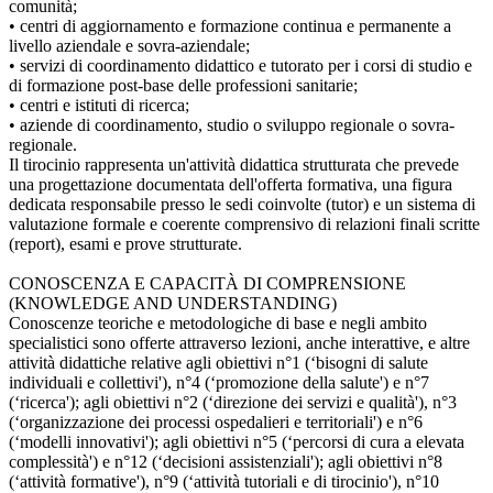
comunità;
• centri di aggiornamento e formazione continua e permanente a
livello aziendale e sovra-aziendale;
• servizi di coordinamento didattico e tutorato per i corsi di studio e
di formazione post-base delle professioni sanitarie;
• centri e istituti di ricerca;
• aziende di coordinamento, studio o sviluppo regionale o sovra-
regionale.
Il tirocinio rappresenta un'attività didattica strutturata che prevede
una progettazione documentata dell'offerta formativa, una figura
dedicata responsabile presso le sedi coinvolte (tutor) e un sistema di
valutazione formale e coerente comprensivo di relazioni finali scritte
(report), esami e prove strutturate.
CONOSCENZA E CAPACITÀ DI COMPRENSIONE
(KNOWLEDGE AND UNDERSTANDING)
Conoscenze teoriche e metodologiche di base e negli ambito
specialistici sono offerte attraverso lezioni, anche interattive, e altre
attività didattiche relative agli obiettivi n°1 (‘bisogni di salute
individuali e collettivi'), n°4 (‘promozione della salute') e n°7
(‘ricerca'); agli obiettivi n°2 (‘direzione dei servizi e qualità'), n°3
(‘organizzazione dei processi ospedalieri e territoriali') e n°6
(‘modelli innovativi'); agli obiettivi n°5 (‘percorsi di cura a elevata
complessità') e n°12 (‘decisioni assistenziali'); agli obiettivi n°8
(‘attività formative'), n°9 (‘attività tutoriali e di tirocinio'), n°10