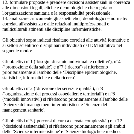
12. formulare proposte e prendere decisioni assistenziali in coerenza
alle dimensioni legali, etiche e deontologiche che regolano
l'organizzazione sanitaria e la responsabilità professionale;
13. analizzare criticamente gli aspetti etici, deontologici e normativi
correlati all'assistenza e alle relazioni multiprofessionali e
multiculturali attinenti alle discipline infermieristiche.
Gli obiettivi sopra indicati risultano correlati alle attività formative e
ai settori scientifico-disciplinari individuati dal DM istitutivo nel
seguente modo:
Gli obiettivi n°1 (‘bisogni di salute individuali e collettivi'), n°4
(‘promozione della salute') e n°7 (‘ricerca') si riferiscono
prioritariamente all'ambito delle ‘Discipline epidemiologiche,
statistiche, informatiche e della ricerca'.
Gli obiettivi n°2 (‘direzione dei servizi e qualità'), n°3
(‘organizzazione dei processi ospedalieri e territoriali') e n°6
(‘modelli innovativi') si riferiscono prioritariamente all'ambito delle
‘Scienze del management infermieristico' e ‘Scienze del
management sanitario'.
Gli obiettivi n°5 (‘percorsi di cura a elevata complessità') e n°12
(‘decisioni assistenziali') si riferiscono prioritariamente agli ambiti
delle ‘Scienze infermieristiche' e ‘Scienze biologiche e medico-