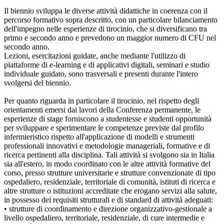
Il biennio sviluppa le diverse attività didattiche in coerenza con il
percorso formativo sopra descritto, con un particolare bilanciamento
dell'impegno nelle esperienze di tirocinio, che si diversificano tra
primo e secondo anno e prevedono un maggior numero di CFU nel
secondo anno.
Lezioni, esercitazioni guidate, anche mediante l'utilizzo di
piattaforme di e-learning e di applicativi digitali, seminari e studio
individuale guidato, sono trasversali e presenti durante l'intero
svolgersi del biennio.
Per quanto riguarda in particolare il tirocinio, nel rispetto degli
orientamenti emersi dai lavori della Conferenza permanente, le
esperienze di stage forniscono a studentesse e studenti opportunità
per sviluppare e sperimentare le competenze previste dal profilo
infermieristico rispetto all'applicazione di modelli e strumenti
professionali innovativi e metodologie manageriali, formative e di
ricerca pertinenti alla disciplina. Tali attività si svolgono sia in Italia
sia all'estero, in modo coordinato con le altre attività formative del
corso, presso strutture universitarie e strutture convenzionate di tipo
ospedaliero, residenziale, territoriale di comunità, istituti di ricerca e
altre strutture o istituzioni accreditate che erogano servizi alla salute,
in possesso dei requisiti strutturali e di standard di attività adeguati:
• strutture di coordinamento e direzione organizzativo-gestionale a
livello ospedaliero, territoriale, residenziale, di cure intermedie e