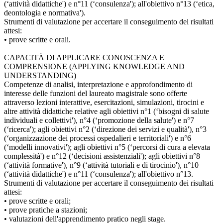
(‘attività didattiche') e n°11 (‘consulenza'); all'obiettivo n°13 (‘etica,
deontologia e normativa').
Strumenti di valutazione per accertare il conseguimento dei risultati
attesi:
• prove scritte e orali.
CAPACITÀ DI APPLICARE CONOSCENZA E
COMPRENSIONE (APPLYING KNOWLEDGE AND
UNDERSTANDING)
Competenze di analisi, interpretazione e approfondimento di
interesse delle funzioni del laureato magistrale sono offerte
attraverso lezioni interattive, esercitazioni, simulazioni, tirocini e
altre attività didattiche relative agli obiettivi n°1 (‘bisogni di salute
individuali e collettivi'), n°4 (‘promozione della salute') e n°7
(‘ricerca'); agli obiettivi n°2 (‘direzione dei servizi e qualità'), n°3
(‘organizzazione dei processi ospedalieri e territoriali') e n°6
(‘modelli innovativi'); agli obiettivi n°5 (‘percorsi di cura a elevata
complessità') e n°12 (‘decisioni assistenziali'); agli obiettivi n°8
(‘attività formative'), n°9 (‘attività tutoriali e di tirocinio'), n°10
(‘attività didattiche') e n°11 (‘consulenza'); all'obiettivo n°13.
Strumenti di valutazione per accertare il conseguimento dei risultati
attesi:
• prove scritte e orali;
• prove pratiche a stazioni;
• valutazioni dell'apprendimento pratico negli stage.