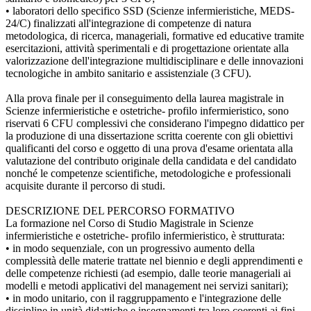
• laboratori dello specifico SSD (Scienze infermieristiche, MEDS-
24/C) finalizzati all'integrazione di competenze di natura
metodologica, di ricerca, manageriali, formative ed educative tramite
esercitazioni, attività sperimentali e di progettazione orientate alla
valorizzazione dell'integrazione multidisciplinare e delle innovazioni
tecnologiche in ambito sanitario e assistenziale (3 CFU).
Alla prova finale per il conseguimento della laurea magistrale in
Scienze infermieristiche e ostetriche- profilo infermieristico, sono
riservati 6 CFU complessivi che considerano l'impegno didattico per
la produzione di una dissertazione scritta coerente con gli obiettivi
qualificanti del corso e oggetto di una prova d'esame orientata alla
valutazione del contributo originale della candidata e del candidato
nonché le competenze scientifiche, metodologiche e professionali
acquisite durante il percorso di studi.
DESCRIZIONE DEL PERCORSO FORMATIVO
La formazione nel Corso di Studio Magistrale in Scienze
infermieristiche e ostetriche- profilo infermieristico, è strutturata:
• in modo sequenziale, con un progressivo aumento della
complessità delle materie trattate nel biennio e degli apprendimenti e
delle competenze richiesti (ad esempio, dalle teorie manageriali ai
modelli e metodi applicativi del management nei servizi sanitari);
• in modo unitario, con il raggruppamento e l'integrazione delle
discipline in unità didattiche e insegnamenti tra loro coerenti ai fini