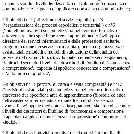
tirocini secondo i livelli dei descrittori di Dublino di ‘conoscenza e
comprensione' e ‘capacità di applicare conoscenza e comprensione';
Gli obiettivi n°2 (‘direzione dei servizi e qualità'), n°3
(‘organizzazione dei processi ospedalieri e territoriali') e n°6
(‘modelli innovativi') si concretizzano nel percorso formativo
attraverso quattro specifiche aree di apprendimento (sviluppo e
direzione dei servizi infermieristici e delle professioni sanitarie,
programmazione dei servizi sociosanitari, ricerca organizzativa e
assistenziali e modelli e metodi di valutazione della qualità dei
servizi e del rischio clinico), sviluppate mediante sia insegnamenti,
sia tirocini secondo i livelli dei descrittori di Dublino di ‘conoscenza
e comprensione', ‘capacità di applicare conoscenza e comprensione'
e ‘autonomia di giudizio';
Gli obiettivi n°5 (‘percorsi di cura a elevata complessità') e n°12
(‘decisioni assistenziali') si concretizzano nel percorso formativo
attraverso due specifiche aree di apprendimento (filosofia ed etica
dell'assistenza infermieristica e modelli e metodi assistenziali
avanzati), sviluppate mediante sia insegnamenti, sia tirocini secondo
i livelli dei descrittori di Dublino di ‘conoscenza e comprensione',
‘capacità di applicare conoscenza e comprensione' e ‘autonomia di
giudizio';
Gli obiettivi n°8 (‘attività formative'), n°9 (‘attività tutoriali e di