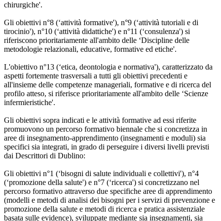
chirurgiche'.
Gli obiettivi n°8 (‘attività formative'), n°9 (‘attività tutoriali e di
tirocinio'), n°10 (‘attività didattiche') e n°11 (‘consulenza') si
riferiscono prioritariamente all'ambito delle ‘Discipline delle
metodologie relazionali, educative, formative ed etiche'.
L'obiettivo n°13 (‘etica, deontologia e normativa'), caratterizzato da
aspetti fortemente trasversali a tutti gli obiettivi precedenti e
all'insieme delle competenze manageriali, formative e di ricerca del
profilo atteso, si riferisce prioritariamente all'ambito delle ‘Scienze
infermieristiche'.
Gli obiettivi sopra indicati e le attività formative ad essi riferite
promuovono un percorso formativo biennale che si concretizza in
aree di insegnamento-apprendimento (insegnamenti e moduli) sia
specifici sia integrati, in grado di perseguire i diversi livelli previsti
dai Descrittori di Dublino:
Gli obiettivi n°1 (‘bisogni di salute individuali e collettivi'), n°4
(‘promozione della salute') e n°7 (‘ricerca') si concretizzano nel
percorso formativo attraverso due specifiche aree di apprendimento
(modelli e metodi di analisi dei bisogni per i servizi di prevenzione e
promozione della salute e metodi di ricerca e pratica assistenziale
basata sulle evidence), sviluppate mediante sia insegnamenti, sia