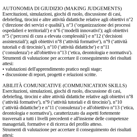
AUTONOMIA DI GIUDIZIO (MAKING JUDGEMENTS)
Esercitazioni, simulazioni, giochi di ruolo, discussione di casi,
debriefing, tirocini e altre attività didattiche relative agli obiettivi n°2
(‘direzione dei servizi e qualità'), n°3 (‘organizzazione dei processi
ospedalieri e territoriali') e n°6 (‘modelli innovativi'); agli obiettivi
n°5 (‘percorsi di cura a elevata complessità') e n°12 (‘decisioni
assistenziali'); agli obiettivi n°8 (‘attività formative'), n°9 (‘attività
tutoriali e di tirocinio'), n°10 (‘attività didattiche') e n°11
(‘consulenza') e all'obiettivo n°13 (‘etica, deontologia e normativa').
Strumenti di valutazione per accertare il conseguimento dei risultati
attesi:
• valutazioni dell'apprendimento pratico negli stage;
• discussione di report, progetti e relazioni scritte.
ABILITÀ COMUNICATIVE (COMMUNICATION SKILLS)
Esercitazioni, simulazioni, giochi di ruolo, discussione di casi,
debriefing, tirocini e altre attività didattiche relative agli obiettivi n°8
(‘attività formative'), n°9 (‘attività tutoriali e di tirocinio'), n°10
(‘attività didattiche') e n°11 (‘consulenza') e all'obiettivo n°13 (‘etica,
deontologia e normativa'), caratterizzato da aspetti fortemente
trasversali a tutti i livelli precedenti e all'insieme delle competenze
manageriali, formative e di ricerca del profilo atteso.
Strumenti di valutazione per accertare il conseguimento dei risultati
attesi: