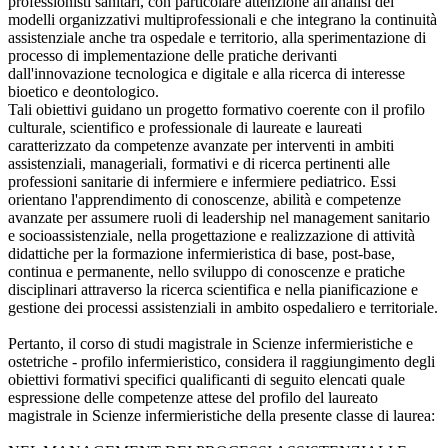
professionisti sanitari, con particolare attenzione all'analisi dei
modelli organizzativi multiprofessionali e che integrano la continuità
assistenziale anche tra ospedale e territorio, alla sperimentazione di
processo di implementazione delle pratiche derivanti
dall'innovazione tecnologica e digitale e alla ricerca di interesse
bioetico e deontologico.
Tali obiettivi guidano un progetto formativo coerente con il profilo
culturale, scientifico e professionale di laureate e laureati
caratterizzato da competenze avanzate per interventi in ambiti
assistenziali, manageriali, formativi e di ricerca pertinenti alle
professioni sanitarie di infermiere e infermiere pediatrico. Essi
orientano l'apprendimento di conoscenze, abilità e competenze
avanzate per assumere ruoli di leadership nel management sanitario
e socioassistenziale, nella progettazione e realizzazione di attività
didattiche per la formazione infermieristica di base, post-base,
continua e permanente, nello sviluppo di conoscenze e pratiche
disciplinari attraverso la ricerca scientifica e nella pianificazione e
gestione dei processi assistenziali in ambito ospedaliero e territoriale.
Pertanto, il corso di studi magistrale in Scienze infermieristiche e
ostetriche - profilo infermieristico, considera il raggiungimento degli
obiettivi formativi specifici qualificanti di seguito elencati quale
espressione delle competenze attese del profilo del laureato
magistrale in Scienze infermieristiche della presente classe di laurea: