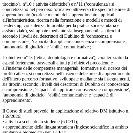
tirocinio'), n°10 (‘attività didattiche') e n°11 (‘consulenza') si
concretizzano nel percorso formativo attraverso tre specifiche aree di
apprendimento (teorie e metodi dell'apprendimento applicati
all'infermieristica, ricerca nella formazione e modelli e metodi di
leadership, consulenza, tutorialità per la pratica sociosanitaria e
assistenziale), sviluppate mediante sia insegnamenti, sia tirocini
secondo i livelli dei descrittori di Dublino di ‘conoscenza e
comprensione', ‘capacità di applicare conoscenza e comprensione',
‘autonomia di giudizio' e ‘abilità comunicative';
L'obiettivo n°13 (‘etica, deontologia e normativa'), caratterizzato da
aspetti fortemente trasversali a tutti gli obiettivi precedenti e
all'insieme delle competenze manageriali, formative e di ricerca del
profilo atteso, si concretizza nell'insieme delle aree di apprendimento
dell'intero percorso formativo, sviluppate mediante sia insegnamenti,
sia tirocini secondo i livelli dei descrittori di Dublino di ‘conoscenza
e comprensione', ‘capacità di applicare conoscenza e comprensione',
‘autonomia di giudizio', ‘abilità comunicative' e ‘capacità di
apprendimento'.
Il Corso di studi prevede, in applicazione al relativo DM istitutivo n.
159/2026:
• attività a scelta dello studente (6 CFU);
• apprendimento della lingua straniera (Inglese scientifico in ambito
sanitario e biomedico) per 3 CFU;