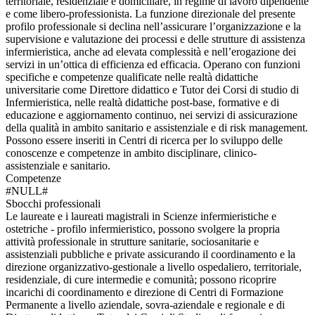
territoriale, residenziale e domiciliare, in regime di lavoro dipendente
e come libero-professionista. La funzione direzionale del presente
profilo professionale si declina nell’assicurare l’organizzazione e la
supervisione e valutazione dei processi e delle strutture di assistenza
infermieristica, anche ad elevata complessità e nell’erogazione dei
servizi in un’ottica di efficienza ed efficacia. Operano con funzioni
specifiche e competenze qualificate nelle realtà didattiche
universitarie come Direttore didattico e Tutor dei Corsi di studio di
Infermieristica, nelle realtà didattiche post-base, formative e di
educazione e aggiornamento continuo, nei servizi di assicurazione
della qualità in ambito sanitario e assistenziale e di risk management.
Possono essere inseriti in Centri di ricerca per lo sviluppo delle
conoscenze e competenze in ambito disciplinare, clinico-
assistenziale e sanitario.
Competenze
#NULL#
Sbocchi professionali
Le laureate e i laureati magistrali in Scienze infermieristiche e
ostetriche - profilo infermieristico, possono svolgere la propria
attività professionale in strutture sanitarie, sociosanitarie e
assistenziali pubbliche e private assicurando il coordinamento e la
direzione organizzativo-gestionale a livello ospedaliero, territoriale,
residenziale, di cure intermedie e comunità; possono ricoprire
incarichi di coordinamento e direzione di Centri di Formazione
Permanente a livello aziendale, sovra-aziendale e regionale e di