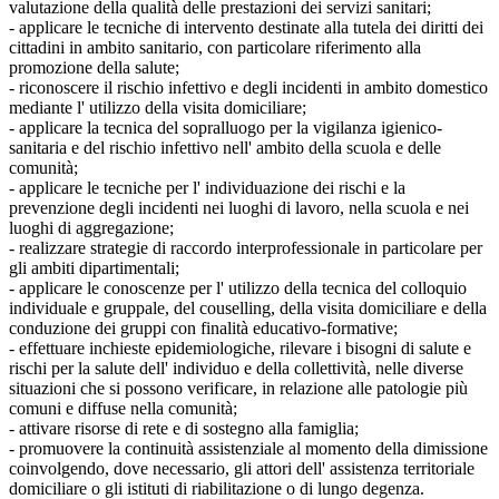
valutazione della qualità delle prestazioni dei servizi sanitari;
- applicare le tecniche di intervento destinate alla tutela dei diritti dei
cittadini in ambito sanitario, con particolare riferimento alla
promozione della salute;
- riconoscere il rischio infettivo e degli incidenti in ambito domestico
mediante l' utilizzo della visita domiciliare;
- applicare la tecnica del sopralluogo per la vigilanza igienico-
sanitaria e del rischio infettivo nell' ambito della scuola e delle
comunità;
- applicare le tecniche per l' individuazione dei rischi e la
prevenzione degli incidenti nei luoghi di lavoro, nella scuola e nei
luoghi di aggregazione;
- realizzare strategie di raccordo interprofessionale in particolare per
gli ambiti dipartimentali;
- applicare le conoscenze per l' utilizzo della tecnica del colloquio
individuale e gruppale, del couselling, della visita domiciliare e della
conduzione dei gruppi con finalità educativo-formative;
- effettuare inchieste epidemiologiche, rilevare i bisogni di salute e
rischi per la salute dell' individuo e della collettività, nelle diverse
situazioni che si possono verificare, in relazione alle patologie più
comuni e diffuse nella comunità;
- attivare risorse di rete e di sostegno alla famiglia;
- promuovere la continuità assistenziale al momento della dimissione
coinvolgendo, dove necessario, gli attori dell' assistenza territoriale
domiciliare o gli istituti di riabilitazione o di lungo degenza.