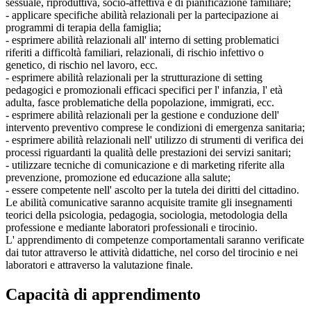
sessuale, riproduttiva, socio-affettiva e di pianificazione familiare;
- applicare specifiche abilità relazionali per la partecipazione ai
programmi di terapia della famiglia;
- esprimere abilità relazionali all' interno di setting problematici
riferiti a difficoltà familiari, relazionali, di rischio infettivo o
genetico, di rischio nel lavoro, ecc.
- esprimere abilità relazionali per la strutturazione di setting
pedagogici e promozionali efficaci specifici per l' infanzia, l' età
adulta, fasce problematiche della popolazione, immigrati, ecc.
- esprimere abilità relazionali per la gestione e conduzione dell'
intervento preventivo comprese le condizioni di emergenza sanitaria;
- esprimere abilità relazionali nell' utilizzo di strumenti di verifica dei
processi riguardanti la qualità delle prestazioni dei servizi sanitari;
- utilizzare tecniche di comunicazione e di marketing riferite alla
prevenzione, promozione ed educazione alla salute;
- essere competente nell' ascolto per la tutela dei diritti del cittadino.
Le abilità comunicative saranno acquisite tramite gli insegnamenti
teorici della psicologia, pedagogia, sociologia, metodologia della
professione e mediante laboratori professionali e tirocinio.
L' apprendimento di competenze comportamentali saranno verificate
dai tutor attraverso le attività didattiche, nel corso del tirocinio e nei
laboratori e attraverso la valutazione finale.
Capacità di apprendimento