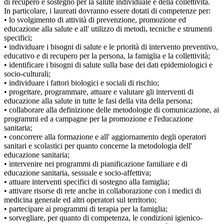
di recupero e sostegno per la salute individuale e della collettività.
In particolare, i laureati dovranno essere dotati di competenze per:
• lo svolgimento di attività di prevenzione, promozione ed
educazione alla salute e all' utilizzo di metodi, tecniche e strumenti
specifici;
• individuare i bisogni di salute e le priorità di intervento preventivo,
educativo e di recupero per la persona, la famiglia e la collettività;
• identificare i bisogni di salute sulla base dei dati epidemiologici e
socio-culturali;
• individuare i fattori biologici e sociali di rischio;
• progettare, programmare, attuare e valutare gli interventi di
educazione alla salute in tutte le fasi della vita della persona;
• collaborare alla definizione delle metodologie di comunicazione, ai
programmi ed a campagne per la promozione e l'educazione
sanitaria;
• concorrere alla formazione e all' aggiornamento degli operatori
sanitari e scolastici per quanto concerne la metodologia dell'
educazione sanitaria;
• intervenire nei programmi di pianificazione familiare e di
educazione sanitaria, sessuale e socio-affettiva;
• attuare interventi specifici di sostegno alla famiglia;
• attivare risorse di rete anche in collaborazione con i medici di
medicina generale ed altri operatori sul territorio;
• partecipare ai programmi di terapia per la famiglia;
• sorvegliare, per quanto di competenza, le condizioni igienico-