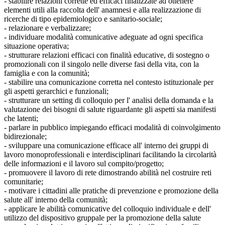
- stabilire relazioni corrette ed efficaci finalizzate ad ottenere
elementi utili alla raccolta dell' anamnesi e alla realizzazione di
ricerche di tipo epidemiologico e sanitario-sociale;
- relazionare e verbalizzare;
- individuare modalità comunicative adeguate ad ogni specifica
situazione operativa;
- strutturare relazioni efficaci con finalità educative, di sostegno o
promozionali con il singolo nelle diverse fasi della vita, con la
famiglia e con la comunità;
- stabilire una comunicazione corretta nel contesto istituzionale per
gli aspetti gerarchici e funzionali;
- strutturare un setting di colloquio per l' analisi della domanda e la
valutazione dei bisogni di salute riguardante gli aspetti sia manifesti
che latenti;
- parlare in pubblico impiegando efficaci modalità di coinvolgimento
bidirezionale;
- sviluppare una comunicazione efficace all' interno dei gruppi di
lavoro monoprofessionali e interdisciplinari facilitando la circolarità
delle informazioni e il lavoro sul compito/progetto;
- promuovere il lavoro di rete dimostrando abilità nel costruire reti
comunitarie;
- motivare i cittadini alle pratiche di prevenzione e promozione della
salute all' interno della comunità;
- applicare le abilità comunicative del colloquio individuale e dell'
utilizzo del dispositivo gruppale per la promozione della salute