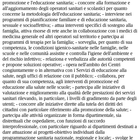
promozione e l'educazione sanitaria; - concorre alla formazione e
all'aggiornamento degli operatori sanitari e scolastici per quanto
concerne la metodologia dell'educazione sanitaria; - interviene nei
programmi di pianificazione familiare e di educazione sanitaria,
sessuale e socioaffettiva; - attua interventi specifici di sostegno alla
famiglia, attiva risorse di rete anche in collaborazione con i medici di
medicina generale ed altri operatori sul territorio e partecipa ai
programmi di terapia per la famiglia; - sorveglia, per quanto di sua
competenza, le condizioni igienico-sanitarie nelle famiglie, nelle
scuole e nelle comunità assistite e controlla l'igiene dell'ambiente e
del rischio infettivo; - relaziona e verbalizza alle autorità competenti
e propone soluzioni operative; - opera nell'ambito dei Centri
congiuntamente o in alternativa con i Servizi di educazione alla
salute, negli uffici di relazione con il pubblico; - collabora, per
quanto di sua competenza, agli interventi di promozione ed
educazione alla salute nelle scuole; - partecipa alle iniziative di
valutazione e miglioramento alla qualità delle prestazioni dei servizi
sanitari rilevando, in particolare, i livelli di gradimento da parte degli
utenti; - concorre alle iniziative dirette alla tutela dei diritti dei
cittadini con particolare riferimento alla promozione della salute; -
partecipa alle attività organizzate in forma dipartimentale, sia
distrettuali che ospedaliere, con funzioni di raccordo
interprofessionale, con particolare riguardo ai dipartimenti destinati a
dare attuazione ai progetti-obiettivo individuati dalla
programmazione sanitaria nazionale, regionale e locale; - svolge le