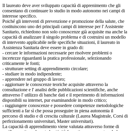
Il laureato deve aver sviluppato capacità di apprenimento che gli
consentano di continuare lo studio in modo autonomo nei campi di
interesse specifico.
Poiché gli interventi di prevenzione e promozione della salute, che
costituiscono uno dei principali campi di interesse per l' Assistente
Sanitario, richiedono non solo conoscenze già acquisite ma anche la
capacità di analizzare il singolo problema e di costruirsi un modello
di intervento applicabile nelle specifiche situazioni, il laureato in
Assistenza Sanitaria deve essere in grado di:
- cercare le informazioni necessarie per risolvere problemi o
incertezze riguardanti la pratica professionale, selezionando
criticamente le fonti;
- strutturare setting di apprendimento circolare;
- studiare in modo indipendente;
- apprendere nel gruppo di lavoro;
- aggiornare le conoscenze teoriche acquisite attraverso la
consultazione e l' analisi delle pubblicazioni scientifiche, anche
attraverso l' utilizzo di banche dati e il reperimento di informazioni
disponibili su internet, pur esaminandole in modo critico;
- raggiungere conoscenze e possedere competenze metodologiche
sufficienti a far sì che possa proseguire in piena autonomia il
percorso di studio e di crescita culturale (Laurea Magistrale, Corsi di
perfezionamento universitari, Master universitari).
La capacità di apprendimento viene valutata attraverso forme di