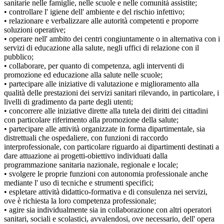
sanitarie nelle famiglie, nelle scuole e nelle comunità assistite;
• controllare l' igiene dell' ambiente e del rischio infettivo;
• relazionare e verbalizzare alle autorità competenti e proporre
soluzioni operative;
• operare nell' ambito dei centri congiuntamente o in alternativa con i
servizi di educazione alla salute, negli uffici di relazione con il
pubblico;
• collaborare, per quanto di competenza, agli interventi di
promozione ed educazione alla salute nelle scuole;
• partecipare alle iniziative di valutazione e miglioramento alla
qualità delle prestazioni dei servizi sanitari rilevando, in particolare, i
livelli di gradimento da parte degli utenti;
• concorrere alle iniziative dirette alla tutela dei diritti dei cittadini
con particolare riferimento alla promozione della salute;
• partecipare alle attività organizzate in forma dipartimentale, sia
distrettuali che ospedaliere, con funzioni di raccordo
interprofessionale, con particolare riguardo ai dipartimenti destinati a
dare attuazione ai progetti-obiettivo individuati dalla
programmazione sanitaria nazionale, regionale e locale;
• svolgere le proprie funzioni con autonomia professionale anche
mediante l' uso di tecniche e strumenti specifici;
• espletare attività didattico-formativa e di consulenza nei servizi,
ove è richiesta la loro competenza professionale;
• agire sia individualmente sia in collaborazione con altri operatori
sanitari, sociali e scolastici, avvalendosi, ove necessario, dell' opera