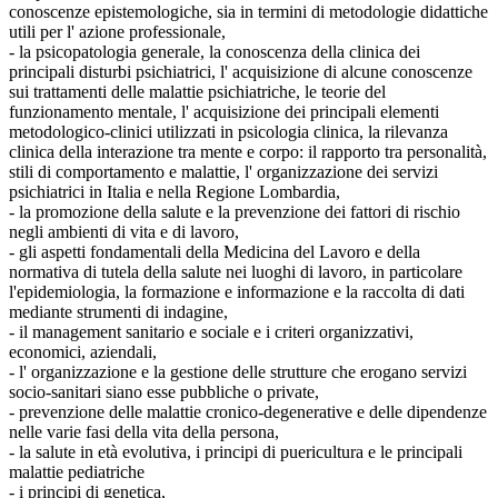
conoscenze epistemologiche, sia in termini di metodologie didattiche
utili per l' azione professionale,
- la psicopatologia generale, la conoscenza della clinica dei
principali disturbi psichiatrici, l' acquisizione di alcune conoscenze
sui trattamenti delle malattie psichiatriche, le teorie del
funzionamento mentale, l' acquisizione dei principali elementi
metodologico-clinici utilizzati in psicologia clinica, la rilevanza
clinica della interazione tra mente e corpo: il rapporto tra personalità,
stili di comportamento e malattie, l' organizzazione dei servizi
psichiatrici in Italia e nella Regione Lombardia,
- la promozione della salute e la prevenzione dei fattori di rischio
negli ambienti di vita e di lavoro,
- gli aspetti fondamentali della Medicina del Lavoro e della
normativa di tutela della salute nei luoghi di lavoro, in particolare
l'epidemiologia, la formazione e informazione e la raccolta di dati
mediante strumenti di indagine,
- il management sanitario e sociale e i criteri organizzativi,
economici, aziendali,
- l' organizzazione e la gestione delle strutture che erogano servizi
socio-sanitari siano esse pubbliche o private,
- prevenzione delle malattie cronico-degenerative e delle dipendenze
nelle varie fasi della vita della persona,
- la salute in età evolutiva, i principi di puericultura e le principali
malattie pediatriche
- i principi di genetica,