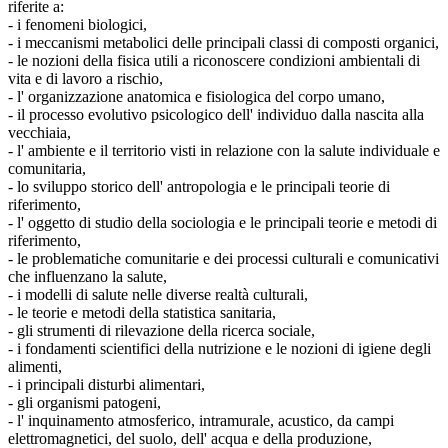
riferite a:
- i fenomeni biologici,
- i meccanismi metabolici delle principali classi di composti organici,
- le nozioni della fisica utili a riconoscere condizioni ambientali di
vita e di lavoro a rischio,
- l' organizzazione anatomica e fisiologica del corpo umano,
- il processo evolutivo psicologico dell' individuo dalla nascita alla
vecchiaia,
- l' ambiente e il territorio visti in relazione con la salute individuale e
comunitaria,
- lo sviluppo storico dell' antropologia e le principali teorie di
riferimento,
- l' oggetto di studio della sociologia e le principali teorie e metodi di
riferimento,
- le problematiche comunitarie e dei processi culturali e comunicativi
che influenzano la salute,
- i modelli di salute nelle diverse realtà culturali,
- le teorie e metodi della statistica sanitaria,
- gli strumenti di rilevazione della ricerca sociale,
- i fondamenti scientifici della nutrizione e le nozioni di igiene degli
alimenti,
- i principali disturbi alimentari,
- gli organismi patogeni,
- l' inquinamento atmosferico, intramurale, acustico, da campi
elettromagnetici, del suolo, dell' acqua e della produzione,