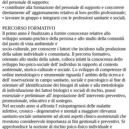
del personale di supporto;
• contribuire alla formazione del personale di supporto e concorrere
direttamente all' aggiornamento relativo al loro profilo professionale;
• lavorare in gruppo e integrarsi con le professioni sanitarie e sociali.
PERCORSO FORMATIVO
Il primo anno è finalizzato a fornire conoscenze relative allo
sviluppo somato-psichico della persona e allo studio della comunità
dal punto di vista ambientale e
socio-culturale, per conoscere i fattori che incidono sulla produzione
della salute individuale e comunitaria. Il percorso formativo,
orientato allo studio della salute, colloca infatti la conoscenza dello
sviluppo bio-psico-sociale dell' individuo in rapporto al contesto
ambientale, storico-culturale e sociale. Lo sviluppo di competenze di
ordine metodologico e strumentale riguarda l' ambito della ricerca e
dell' osservazione in campo sanitario, sociale e psicologico al fine di
orientare all' identificazione dei bisogni di salute e alla metodologia
di individuazione dei fattori biologici e sociali di rischio, prassi
essenziale e preliminare all' impostazione dell' intervento preventivo,
promozionale, educativo e di sostegno.
Nel secondo anno si affronta l' eziopatogenesi delle malattie
infettive, cronico - degenerative e mentali a maggiore rilevanza
sanitario-sociale unitamente ad alcuni aspetti clinico-assistenziali che
rivestono considerevole importanza ai fini gestionali e preventivi. Si
approfondisce la nozione di rischio psico-fisico individuale e