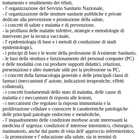
trattamento e smaltimento dei rifiuti,
- l' organizzazione del Servizio Sanitario Nazionale,
- l' organizzazione delle strutture sanitarie pubbliche e private
dedicate alla prevenzione e promozione della salute,
- i concetti di salute e malattia e di prevenzione,
- la profilassi delle malattie infettive, strategie e metodologie di
intervento per la tecnica vaccinale,
- l' epidemiologia di base e i metodi di conduzione di studi
epidemiologici,
- i principi di basi e le teorie della professione di Assistente Sanitario,
- le basi della struttura e funzionamento del personal computer (PC)
e delle modalità con cui produrre supporti didattici, relazioni,
presentazioni e altro materiale utile per la professione su PC,
- i concetti della farmacologia generale e delle principali classi di
farmaci (meccanismi d' azione, indicazioni terapeutiche, effetti
collaterali),
- i concetti fondamentali dello stato di malattia, delle cause di
malattia e i meccanismi di risposta alle lesioni,
- i meccanismi che regolano la risposta immunitaria e la
proliferazione cellulare e conoscere le caratteristiche patologiche
delle principali patologie endocrine e metaboliche,
- l' inquadramento delle condizioni morbose acute interessanti la
medicina d' urgenza: condizioni d' interesse internistico, chirurgico,
rianimatorio, anche dal punto di vista dell' approccio infermieristico,
- la promozione e l' educazione alla salute, sia in termini di