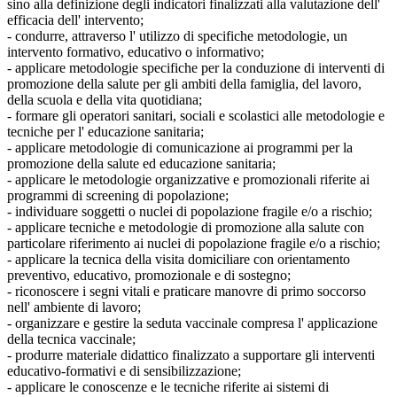
sino alla definizione degli indicatori finalizzati alla valutazione dell'
efficacia dell' intervento;
- condurre, attraverso l' utilizzo di specifiche metodologie, un
intervento formativo, educativo o informativo;
- applicare metodologie specifiche per la conduzione di interventi di
promozione della salute per gli ambiti della famiglia, del lavoro,
della scuola e della vita quotidiana;
- formare gli operatori sanitari, sociali e scolastici alle metodologie e
tecniche per l' educazione sanitaria;
- applicare metodologie di comunicazione ai programmi per la
promozione della salute ed educazione sanitaria;
- applicare le metodologie organizzative e promozionali riferite ai
programmi di screening di popolazione;
- individuare soggetti o nuclei di popolazione fragile e/o a rischio;
- applicare tecniche e metodologie di promozione alla salute con
particolare riferimento ai nuclei di popolazione fragile e/o a rischio;
- applicare la tecnica della visita domiciliare con orientamento
preventivo, educativo, promozionale e di sostegno;
- riconoscere i segni vitali e praticare manovre di primo soccorso
nell' ambiente di lavoro;
- organizzare e gestire la seduta vaccinale compresa l' applicazione
della tecnica vaccinale;
- produrre materiale didattico finalizzato a supportare gli interventi
educativo-formativi e di sensibilizzazione;
- applicare le conoscenze e le tecniche riferite ai sistemi di