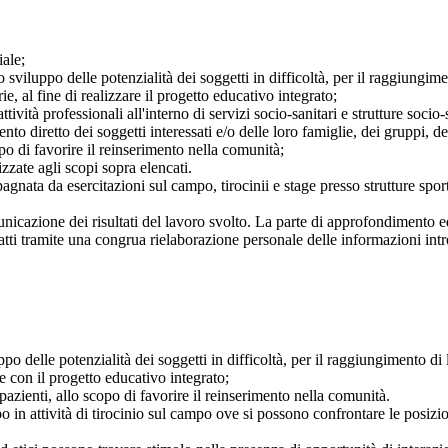
iale;
llo sviluppo delle potenzialità dei soggetti in difficoltà, per il raggiungi
ie, al fine di realizzare il progetto educativo integrato;
ività professionali all'interno di servizi socio-sanitari e strutture socio
nto diretto dei soggetti interessati e/o delle loro famiglie, dei gruppi, del
copo di favorire il reinserimento nella comunità;
izzate agli scopi sopra elencati.
ata da esercitazioni sul campo, tirocinii e stage presso strutture sportiv
municazione dei risultati del lavoro svolto. La parte di approfondimento
atti tramite una congrua rielaborazione personale delle informazioni int
uppo delle potenzialità dei soggetti in difficoltà, per il raggiungimento d
rie con il progetto educativo integrato;
i pazienti, allo scopo di favorire il reinserimento nella comunità.
 in attività di tirocinio sul campo ove si possono confrontare le posizio