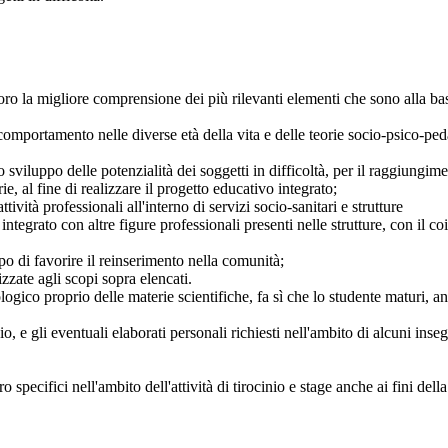
oro la migliore comprensione dei più rilevanti elementi che sono alla base
omportamento nelle diverse età della vita e delle teorie socio-psico-pe
llo sviluppo delle potenzialità dei soggetti in difficoltà, per il raggiungi
ie, al fine di realizzare il progetto educativo integrato;
ività professionali all'interno di servizi socio-sanitari e strutture
integrato con altre figure professionali presenti nelle strutture, con il co
copo di favorire il reinserimento nella comunità;
izzate agli scopi sopra elencati.
ogico proprio delle materie scientifiche, fa sì che lo studente maturi, 
o, e gli eventuali elaborati personali richiesti nell'ambito di alcuni ins
o specifici nell'ambito dell'attività di tirocinio e stage anche ai fini del