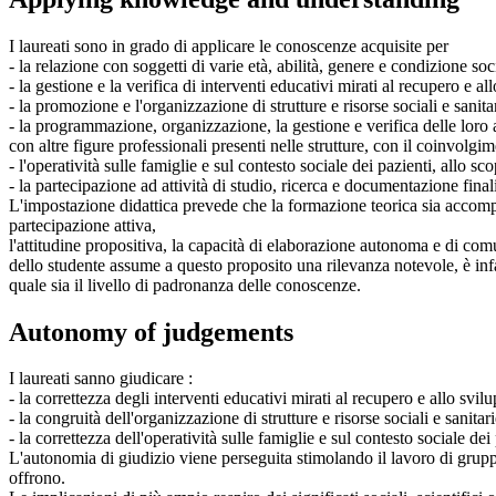
I laureati sono in grado di applicare le conoscenze acquisite per
- la relazione con soggetti di varie età, abilità, genere e condizione soc
- la gestione e la verifica di interventi educativi mirati al recupero e a
- la promozione e l'organizzazione di strutture e risorse sociali e sanitar
- la programmazione, organizzazione, la gestione e verifica delle loro att
con altre figure professionali presenti nelle strutture, con il coinvolgime
- l'operatività sulle famiglie e sul contesto sociale dei pazienti, allo s
- la partecipazione ad attività di studio, ricerca e documentazione final
L'impostazione didattica prevede che la formazione teorica sia accompagn
partecipazione attiva,
l'attitudine propositiva, la capacità di elaborazione autonoma e di co
dello studente assume a questo proposito una rilevanza notevole, è inf
quale sia il livello di padronanza delle conoscenze.
Autonomy of judgements
I laureati sanno giudicare :
- la correttezza degli interventi educativi mirati al recupero e allo svil
- la congruità dell'organizzazione di strutture e risorse sociali e sanita
- la correttezza dell'operatività sulle famiglie e sul contesto sociale de
L'autonomia di giudizio viene perseguita stimolando il lavoro di gruppo
offrono.