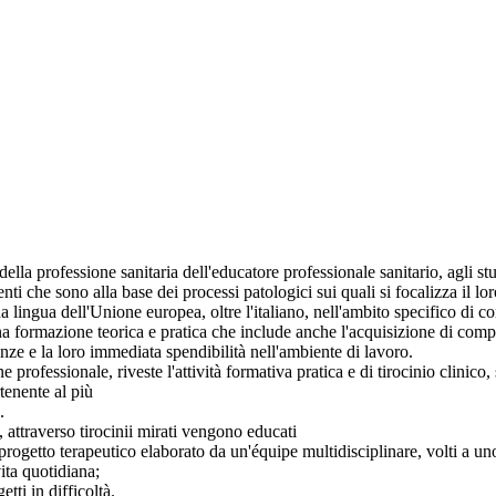
ella professione sanitaria dell'educatore professionale sanitario, agli st
i che sono alla base dei processi patologici sui quali si focalizza il loro
na lingua dell'Unione europea, oltre l'italiano, nell'ambito specifico di 
a formazione teorica e pratica che include anche l'acquisizione di compe
nze e la loro immediata spendibilità nell'ambiente di lavoro.
e professionale, riveste l'attività formativa pratica e di tirocinio clini
tenente al più
.
, attraverso tirocinii mirati vengono educati
un progetto terapeutico elaborato da un'équipe multidisciplinare, volti a u
ita quotidiana;
tti in difficoltà.