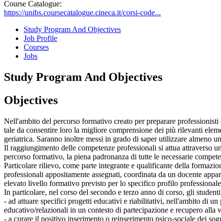
Course Catalogue:
https://unibs.coursecatalogue.cineca.it/corsi-code...
Study Program And Objectives
Job Profile
Courses
Jobs
Study Program And Objectives
Objectives
Nell'ambito del percorso formativo creato per preparare professionisti d
tale da consentire loro la migliore comprensione dei più rilevanti element
geriatrica. Saranno inoltre messi in grado di saper utilizzare almeno u
Il raggiungimento delle competenze professionali si attua attraverso un
percorso formativo, la piena padronanza di tutte le necessarie compete
Particolare rilievo, come parte integrante e qualificante della formazion
professionali appositamente assegnati, coordinata da un docente appar
elevato livello formativo previsto per lo specifico profilo professionale
In particolare, nel corso del secondo e terzo anno di corso, gli studenti
- ad attuare specifici progetti educativi e riabilitativi, nell'ambito di 
educativo/relazionali in un contesto di partecipazione e recupero alla v
- a curare il positivo inserimento o reinserimento psico-sociale dei sogge