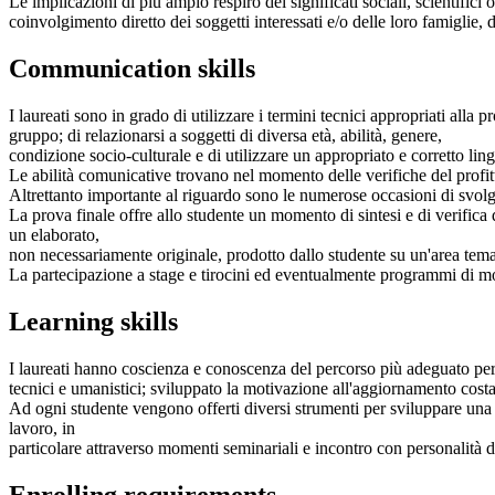
Le implicazioni di più ampio respiro dei significati sociali, scientifici 
coinvolgimento diretto dei soggetti interessati e/o delle loro famiglie, de
Communication skills
I laureati sono in grado di utilizzare i termini tecnici appropriati alla pr
gruppo; di relazionarsi a soggetti di diversa età, abilità, genere,
condizione socio-culturale e di utilizzare un appropriato e corretto ling
Le abilità comunicative trovano nel momento delle verifiche del profi
Altrettanto importante al riguardo sono le numerose occasioni di svol
La prova finale offre allo studente un momento di sintesi e di verifica
un elaborato,
non necessariamente originale, prodotto dallo studente su un'area temat
La partecipazione a stage e tirocini ed eventualmente programmi di mobi
Learning skills
I laureati hanno coscienza e conoscenza del percorso più adeguato per i
tecnici e umanistici; sviluppato la motivazione all'aggiornamento costa
Ad ogni studente vengono offerti diversi strumenti per sviluppare una c
lavoro, in
particolare attraverso momenti seminariali e incontro con personalità d