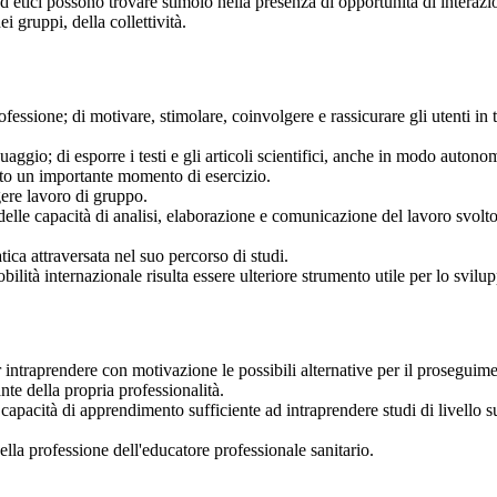
od etici possono trovare stimolo nella presenza di opportunità di interazio
i gruppi, della collettività.
ofessione; di motivare, stimolare, coinvolgere e rassicurare gli utenti in tu
uaggio; di esporre i testi e gli articoli scientifici, anche in modo autono
tto un importante momento di esercizio.
gere lavoro di gruppo.
 delle capacità di analisi, elaborazione e comunicazione del lavoro svolt
ica attraversata nel suo percorso di studi.
lità internazionale risulta essere ulteriore strumento utile per lo svilup
ntraprendere con motivazione le possibili alternative per il proseguiment
nte della propria professionalità.
apacità di apprendimento sufficiente ad intraprendere studi di livello s
ella professione dell'educatore professionale sanitario.