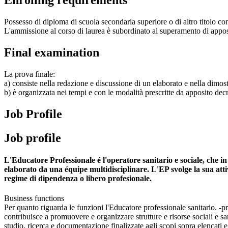
Enrolling requirements
Possesso di diploma di scuola secondaria superiore o di altro titolo con
L'ammissione al corso di laurea è subordinato al superamento di apposit
Final examination
La prova finale:
a) consiste nella redazione e discussione di un elaborato e nella dimost
b) è organizzata nei tempi e con le modalità prescritte da apposito decre
Job Profile
Job profile
L'Educatore Professionale é l'operatore sanitario e sociale, che in 
elaborato da una équipe multidisciplinare. L'EP svolge la sua attivit
regime di dipendenza o libero profesionale.
Business functions
Per quanto riguarda le funzioni l'Educatore professionale sanitario. -pro
contribuisce a promuovere e organizzare strutture e risorse sociali e sani
studio, ricerca e documentazione finalizzate agli scopi sopra elencati e