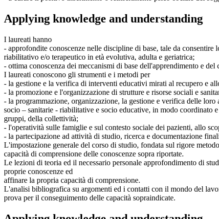
Applying knowledge and understanding
I laureati hanno
- approfondite conoscenze nelle discipline di base, tale da consentire l
riabilitativo e/o terapeutico in età evolutiva, adulta e geriatrica;
- ottima conoscenza dei meccanismi di base dell'apprendimento e del c
I laureati conoscono gli strumenti e i metodi per
- la gestione e la verifica di interventi educativi mirati al recupero e a
- la promozione e l'organizzazione di strutture e risorse sociali e sanitar
- la programmazione, organizzazione, la gestione e verifica delle loro att
socio – sanitarie - riabilitative e socio educative, in modo coordinato e 
gruppi, della collettività;
- l'operatività sulle famiglie e sul contesto sociale dei pazienti, allo s
- la partecipazione ad attività di studio, ricerca e documentazione final
L'impostazione generale del corso di studio, fondata sul rigore metodol
capacità di comprensione delle conoscenze sopra riportate.
Le lezioni di teoria ed il necessario personale approfondimento di studi
proprie conoscenze ed
affinare la propria capacità di comprensione.
L'analisi bibliografica su argomenti ed i contatti con il mondo del lavor
prova per il conseguimento delle capacità sopraindicate.
Applying knowledge and understanding