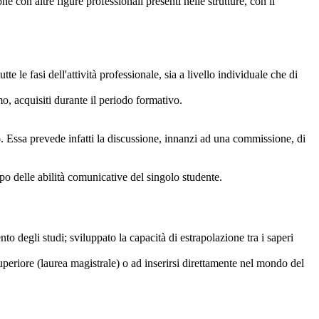
ne con altre figure professionali presenti nelle strutture, con il
tte le fasi dell'attività professionale, sia a livello individuale che di
mo, acquisiti durante il periodo formativo.
o. Essa prevede infatti la discussione, innanzi ad una commissione, di
po delle abilità comunicative del singolo studente.
o degli studi; sviluppato la capacità di estrapolazione tra i saperi
uperiore (laurea magistrale) o ad inserirsi direttamente nel mondo del