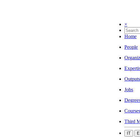
×
Home
People
Organiz
Experti
Outputs
Jobs
Degree
Course
Third M
IT
E