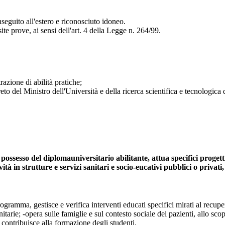
seguito all'estero e riconosciuto idoneo.
e prove, ai sensi dell'art. 4 della Legge n. 264/99.
razione di abilità pratiche;
to del Ministro dell'Università e della ricerca scientifica e tecnologica 
possesso del diplomauniversitario abilitante, attua specifici progett
à in strutture e servizi sanitari e socio-eucativi pubblici o privati, 
gramma, gestisce e verifica interventi educati specifici mirati al recupero
tarie; -opera sulle famiglie e sul contesto sociale dei pazienti, allo scop
 contribuisce alla formazione degli studenti.