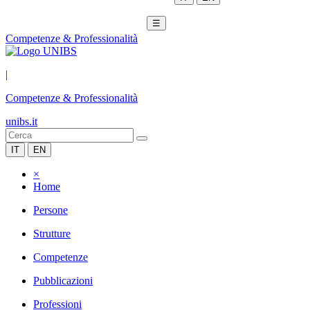
☰
Competenze & Professionalità
|
Competenze & Professionalità
unibs.it
IT
EN
×
Home
Persone
Strutture
Competenze
Pubblicazioni
Professioni