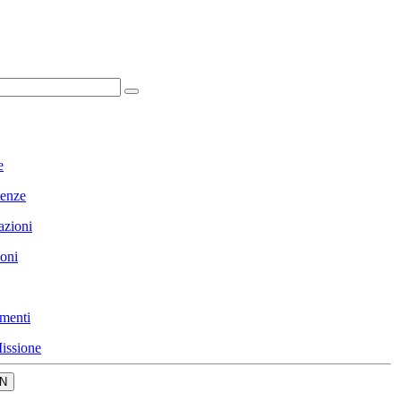
e
enze
azioni
ioni
menti
issione
N