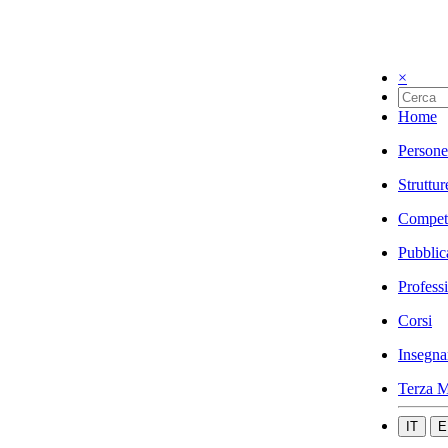
×
Home
Persone
Struttur
Compet
Pubblic
Profess
Corsi
Insegna
Terza M
IT
E