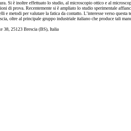
ratura. Si è inoltre effettuato lo studio, al microscopio ottico e al micros
zioni di prova. Recentemente si è ampliato lo studio sperimentale affia
li e metodi per valutare la fatica da contatto. L’interesse verso questa 
ia, oltre al principale gruppo industriale italiano che produce tali manu
e 38, 25123 Brescia (BS), Italia