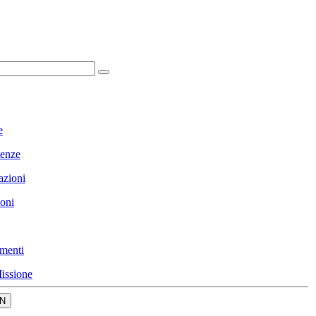
e
enze
azioni
ioni
menti
issione
N