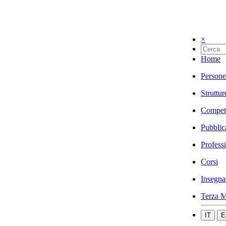
×
Home
Persone
Struttur
Compet
Pubblic
Profess
Corsi
Insegna
Terza M
IT
E