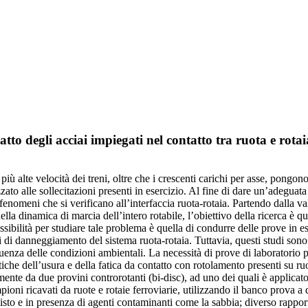
to degli acciai impiegati nel contatto tra ruota e rotai
più alte velocità dei treni, oltre che i crescenti carichi per asse, pongon
izzato alle sollecitazioni presenti in esercizio. Al fine di dare un’adegua
nomeni che si verificano all’interfaccia ruota-rotaia. Partendo dalla val
ella dinamica di marcia dell’intero rotabile, l’obiettivo della ricerca è q
bilità per studiare tale problema è quella di condurre delle prove in eserc
di danneggiamento del sistema ruota-rotaia. Tuttavia, questi studi sono
luenza delle condizioni ambientali. La necessità di prove di laboratorio
stiche dell’usura e della fatica da contatto con rotolamento presenti su r
ente da due provini controrotanti (bi-disc), ad uno dei quali è applicato
pioni ricavati da ruote e rotaie ferroviarie, utilizzando il banco prova a
misto e in presenza di agenti contaminanti come la sabbia; diverso rappor