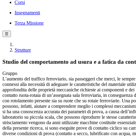
Corsi
Insegnamenti
Terza Missione
☰
Strutture
Studio del comportamento ad usura e a fatica da contat
Gruppo
L’aumento del traffico ferroviario, sia passeggeri che merci, le sempre 
connessi alla necessità di adeguare le caratteristiche del materiale util
approfondita delle proprietà meccaniche richieste ai componenti e dei fe
contatto ruota-rotaia di un’assegnata sala ferroviaria, in conseguenza d
con rotolamento presente sia su ruote che su rotaie ferroviarie. Una possi
possono, infatti, aiutare a comprendere meglio i complessi meccanismi 
si ha una conoscenza accurata dei parametri di prova, a causa dell’inf
laboratorio su piccola scala, che possono riprodurre le stesse caratteri
strisciamento vengono da anni utilizzate macchine costituite essenzialm
della presente ricerca, si sono eseguite prove di contatto ciclico su cam
diverse condizioni di prova (contatto a secco, lubrificato con acqua, 