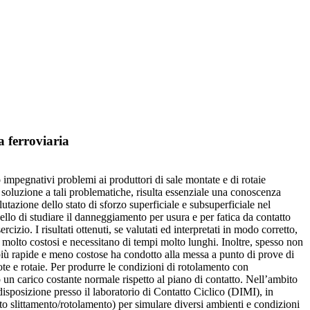
a ferroviaria
o impegnativi problemi ai produttori di sale montate e di rotaie
ta soluzione a tali problematiche, risulta essenziale una conoscenza
utazione dello stato di sforzo superficiale e subsuperficiale nel
uello di studiare il danneggiamento per usura e per fatica da contatto
izio. I risultati ottenuti, se valutati ed interpretati in modo corretto,
 molto costosi e necessitano di tempi molto lunghi. Inoltre, spesso non
 più rapide e meno costose ha condotto alla messa a punto di prove di
uote e rotaie. Per produrre le condizioni di rotolamento con
 un carico costante normale rispetto al piano di contatto. Nell’ambito
 disposizione presso il laboratorio di Contatto Ciclico (DIMI), in
to slittamento/rotolamento) per simulare diversi ambienti e condizioni