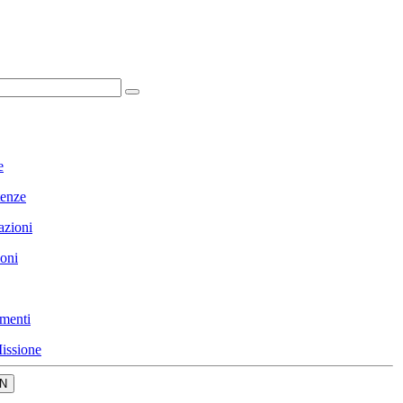
e
enze
azioni
ioni
menti
issione
N