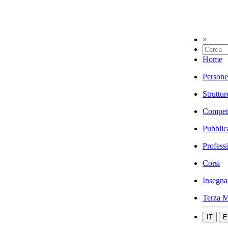
×
Home
Persone
Struttur
Compet
Pubblic
Profess
Corsi
Insegna
Terza M
IT
E