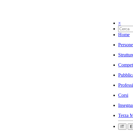
×
Home
Persone
Struttur
Compet
Pubblic
Profess
Corsi
Insegna
Terza M
IT
E