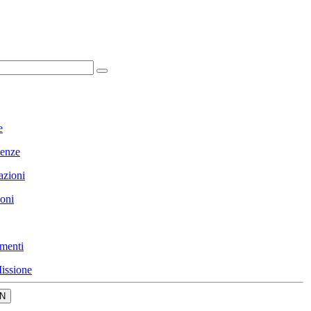
e
enze
azioni
ioni
menti
issione
N