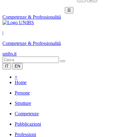
☰
Competenze & Professionalità
|
Competenze & Professionalità
unibs.it
IT
EN
×
Home
Persone
Strutture
Competenze
Pubblicazioni
Professioni