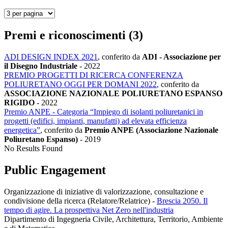
Premi e riconoscimenti (3)
ADI DESIGN INDEX 2021
, conferito da
ADI - Associazione per
il Disegno Industriale
-
2022
PREMIO PROGETTI DI RICERCA CONFERENZA
POLIURETANO OGGI PER DOMANI 2022
, conferito da
ASSOCIAZIONE NAZIONALE POLIURETANO ESPANSO
RIGIDO
-
2022
Premio ANPE - Categoria “Impiego di isolanti poliuretanici in
progetti (edifici, impianti, manufatti) ad elevata efficienza
energetica”
, conferito da
Premio ANPE (Associazione Nazionale
Poliuretano Espanso)
-
2019
No Results Found
Public Engagement
Organizzazione di iniziative di valorizzazione, consultazione e
condivisione della ricerca (Relatore/Relatrice)
-
Brescia 2050. Il
tempo di agire. La prospettiva Net Zero nell'industria
Dipartimento di Ingegneria Civile, Architettura, Territorio, Ambiente