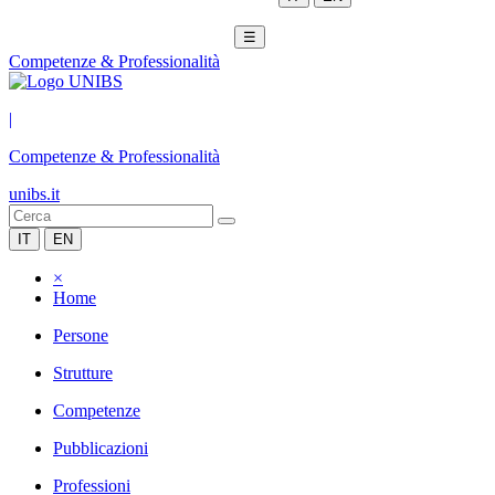
☰
Competenze & Professionalità
|
Competenze & Professionalità
unibs.it
IT
EN
×
Home
Persone
Strutture
Competenze
Pubblicazioni
Professioni