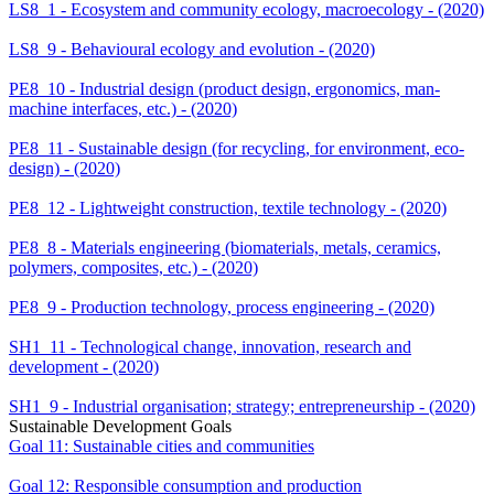
LS8_1 - Ecosystem and community ecology, macroecology - (2020)
LS8_9 - Behavioural ecology and evolution - (2020)
PE8_10 - Industrial design (product design, ergonomics, man-
machine interfaces, etc.) - (2020)
PE8_11 - Sustainable design (for recycling, for environment, eco-
design) - (2020)
PE8_12 - Lightweight construction, textile technology - (2020)
PE8_8 - Materials engineering (biomaterials, metals, ceramics,
polymers, composites, etc.) - (2020)
PE8_9 - Production technology, process engineering - (2020)
SH1_11 - Technological change, innovation, research and
development - (2020)
SH1_9 - Industrial organisation; strategy; entrepreneurship - (2020)
Sustainable Development Goals
Goal 11: Sustainable cities and communities
Goal 12: Responsible consumption and production