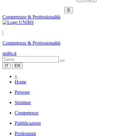
☰
Competenze & Professionalità
|
Competenze & Professionalità
unibs.it
IT
EN
×
Home
Persone
Strutture
Competenze
Pubblicazioni
Professioni