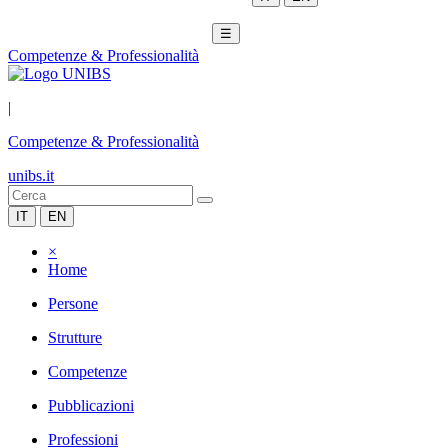
☰
Competenze & Professionalità
|
Competenze & Professionalità
unibs.it
IT
EN
×
Home
Persone
Strutture
Competenze
Pubblicazioni
Professioni