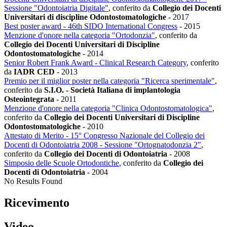
Sessione "Odontoiatria Digitale"
, conferito da
Collegio dei Docenti
Universitari di discipline Odontostomatologiche
-
2017
Best poster award - 46th SIDO International Congress
-
2015
Menzione d'onore nella categoria "Ortodonzia"
, conferito da
Collegio dei Docenti Universitari di Discipline
Odontostomatologiche
-
2014
Senior Robert Frank Award - Clinical Research Category
, conferito
da
IADR CED
-
2013
Premio per il miglior poster nella categoria "Ricerca sperimentale"
,
conferito da
S.I.O. - Società Italiana di implantologia
Osteointegrata
-
2011
Menzione d'onore nella categoria "Clinica Odontostomatologica"
,
conferito da
Collegio dei Docenti Universitari di Discipline
Odontostomatologiche
-
2010
Attestato di Merito - 15° Congresso Nazionale del Collegio dei
Docenti di Odontoiatria 2008 - Sessione "Ortognatodonzia 2"
,
conferito da
Collegio dei Docenti di Odontoiatria
-
2008
Simposio delle Scuole Ortodontiche
, conferito da
Collegio dei
Docenti di Odontoiatria
-
2004
No Results Found
Ricevimento
Video