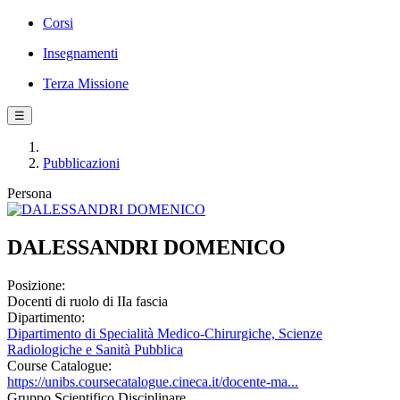
Corsi
Insegnamenti
Terza Missione
☰
Pubblicazioni
Persona
DALESSANDRI DOMENICO
Posizione:
Docenti di ruolo di IIa fascia
Dipartimento:
Dipartimento di Specialità Medico-Chirurgiche, Scienze
Radiologiche e Sanità Pubblica
Course Catalogue:
https://unibs.coursecatalogue.cineca.it/docente-ma...
Gruppo Scientifico Disciplinare