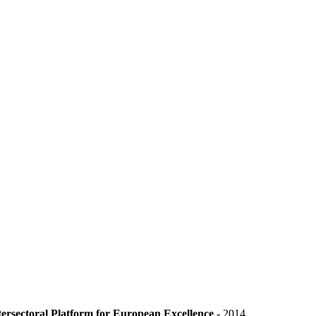
ctoral Platform for European Excellence
-
2014