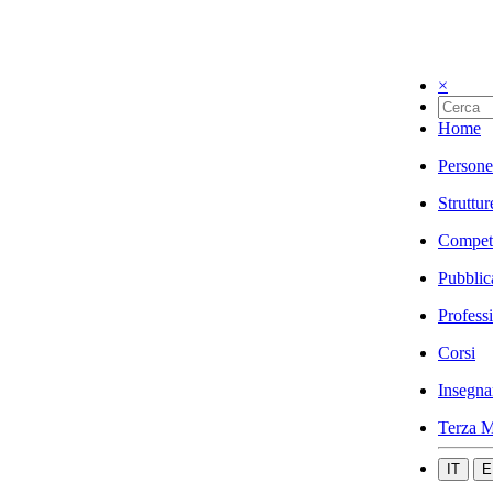
×
Home
Persone
Struttur
Compet
Pubblic
Profess
Corsi
Insegna
Terza M
IT
E