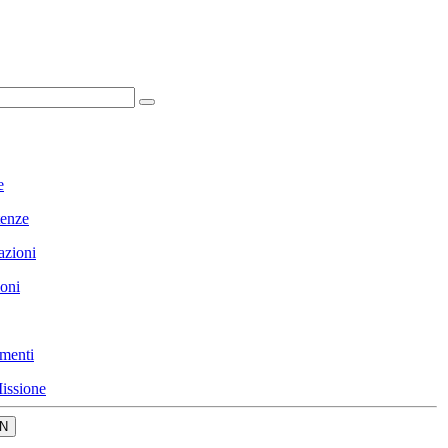
e
enze
azioni
ioni
menti
issione
N