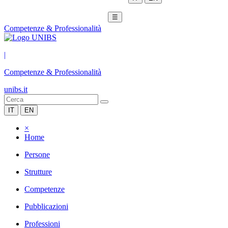
☰
Competenze & Professionalità
|
Competenze & Professionalità
unibs.it
IT
EN
×
Home
Persone
Strutture
Competenze
Pubblicazioni
Professioni