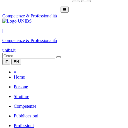
☰
Competenze & Professionalità
|
Competenze & Professionalità
unibs.it
IT
EN
×
Home
Persone
Strutture
Competenze
Pubblicazioni
Professioni