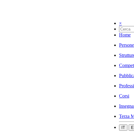
×
Home
Persone
Struttur
Compet
Pubblic
Profess
Corsi
Insegna
Terza M
IT
E