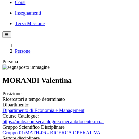
Corsi
Insegnamenti
Terza Missione
☰
Persone
Persona
MORANDI Valentina
Posizione:
Ricercatori a tempo determinato
Dipartimento:
Dipartimento di Economia e Management
Course Catalogue:
https://unibs.coursecatalogue.cineca.it/docente-ma...
Gruppo Scientifico Disciplinare
Gruppo 01/MATH-06 - RICERCA OPERATIVA
Settore disciplinare