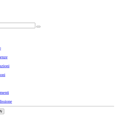
e
enze
azioni
ioni
menti
issione
N