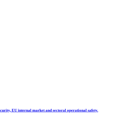
rity, EU internal market and sectoral operational safety.