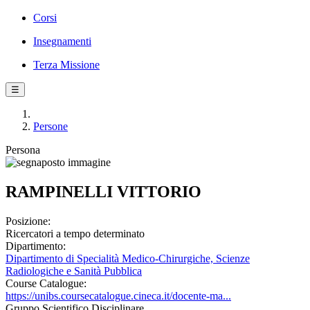
Corsi
Insegnamenti
Terza Missione
☰
Persone
Persona
RAMPINELLI VITTORIO
Posizione:
Ricercatori a tempo determinato
Dipartimento:
Dipartimento di Specialità Medico-Chirurgiche, Scienze
Radiologiche e Sanità Pubblica
Course Catalogue:
https://unibs.coursecatalogue.cineca.it/docente-ma...
Gruppo Scientifico Disciplinare