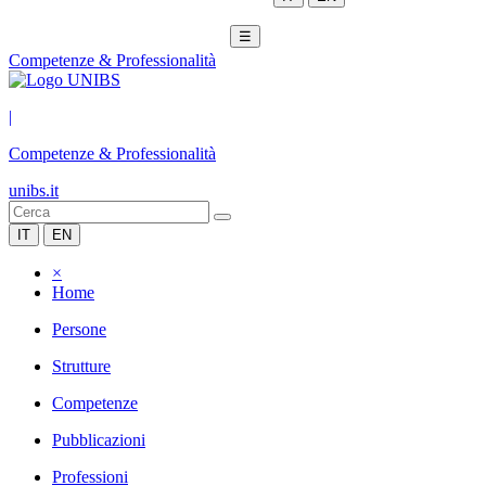
☰
Competenze & Professionalità
|
Competenze & Professionalità
unibs.it
IT
EN
×
Home
Persone
Strutture
Competenze
Pubblicazioni
Professioni