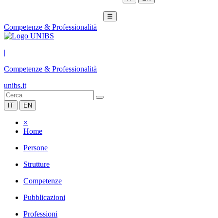
☰
Competenze & Professionalità
|
Competenze & Professionalità
unibs.it
IT
EN
×
Home
Persone
Strutture
Competenze
Pubblicazioni
Professioni