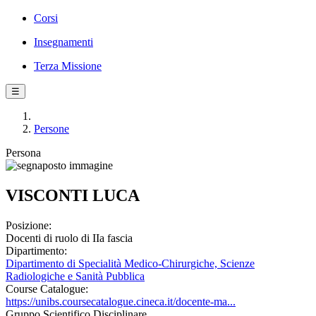
Corsi
Insegnamenti
Terza Missione
☰
Persone
Persona
VISCONTI LUCA
Posizione:
Docenti di ruolo di IIa fascia
Dipartimento:
Dipartimento di Specialità Medico-Chirurgiche, Scienze
Radiologiche e Sanità Pubblica
Course Catalogue:
https://unibs.coursecatalogue.cineca.it/docente-ma...
Gruppo Scientifico Disciplinare