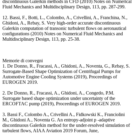
discontinuous Galerkin methods in CFD (2010) Notes on Numerical
Fluid Mechanics and Multidisciplinary Design, 113, pp. 287-299.
12. Bassi, F., Botti, L., Colombo, A., Crivellini, A., Franchina, N.,
Ghidoni, A., Rebay, S. Very high-order accurate discontinuous
Galerkin computation of transonic turbulent flows on aeronautical
configurations (2010) Notes on Numerical Fluid Mechanics and
Multidisciplinary Design, 113, pp. 25-38.
Memorie di convegni
1. De Donno, R., Fracassi, A., Ghidoni, A., Noventa, G., Rebay, S.
Surrogate-Based Shape Optimization of Centrifugal Pumps for
Automotive Engine Cooling Systems (2019), Proceedings of
EUROGEN 2019.
2. De Donno, R., Fracassi, A., Ghidoni, A., Congedo, P.M.
Surrogate based shape optimization under uncertainty of the
ERCOFTAC pump (2019), Proceedings of EUROGEN 2019.
3. Bassi F., Colombo A., Crivellini A., Fidkowski K., Franciolini
M., Ghidoni A., Noventa G. An entropy-adjoint p -adaptive
discontinuous Galerkin method for the under-resolved simulation of
turbulent flows, AIAA Aviation 2019 Forum, June,