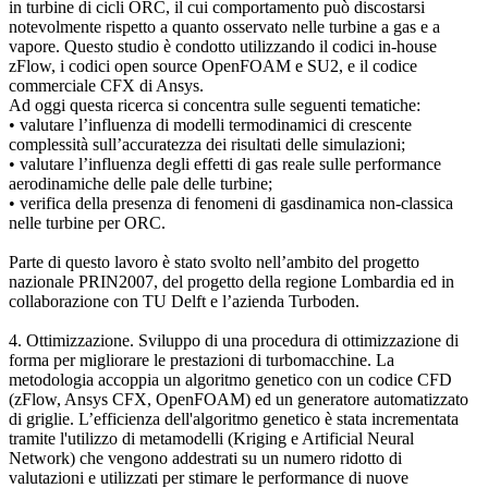
in turbine di cicli ORC, il cui comportamento può discostarsi
notevolmente rispetto a quanto osservato nelle turbine a gas e a
vapore. Questo studio è condotto utilizzando il codici in-house
zFlow, i codici open source OpenFOAM e SU2, e il codice
commerciale CFX di Ansys.
Ad oggi questa ricerca si concentra sulle seguenti tematiche:
• valutare l’influenza di modelli termodinamici di crescente
complessità sull’accuratezza dei risultati delle simulazioni;
• valutare l’influenza degli effetti di gas reale sulle performance
aerodinamiche delle pale delle turbine;
• verifica della presenza di fenomeni di gasdinamica non-classica
nelle turbine per ORC.
Parte di questo lavoro è stato svolto nell’ambito del progetto
nazionale PRIN2007, del progetto della regione Lombardia ed in
collaborazione con TU Delft e l’azienda Turboden.
4. Ottimizzazione. Sviluppo di una procedura di ottimizzazione di
forma per migliorare le prestazioni di turbomacchine. La
metodologia accoppia un algoritmo genetico con un codice CFD
(zFlow, Ansys CFX, OpenFOAM) ed un generatore automatizzato
di griglie. L’efficienza dell'algoritmo genetico è stata incrementata
tramite l'utilizzo di metamodelli (Kriging e Artificial Neural
Network) che vengono addestrati su un numero ridotto di
valutazioni e utilizzati per stimare le performance di nuove