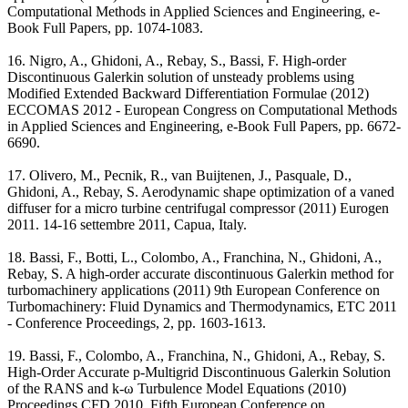
Computational Methods in Applied Sciences and Engineering, e-
Book Full Papers, pp. 1074-1083.
16. Nigro, A., Ghidoni, A., Rebay, S., Bassi, F. High-order
Discontinuous Galerkin solution of unsteady problems using
Modified Extended Backward Differentiation Formulae (2012)
ECCOMAS 2012 - European Congress on Computational Methods
in Applied Sciences and Engineering, e-Book Full Papers, pp. 6672-
6690.
17. Olivero, M., Pecnik, R., van Buijtenen, J., Pasquale, D.,
Ghidoni, A., Rebay, S. Aerodynamic shape optimization of a vaned
diffuser for a micro turbine centrifugal compressor (2011) Eurogen
2011. 14-16 settembre 2011, Capua, Italy.
18. Bassi, F., Botti, L., Colombo, A., Franchina, N., Ghidoni, A.,
Rebay, S. A high-order accurate discontinuous Galerkin method for
turbomachinery applications (2011) 9th European Conference on
Turbomachinery: Fluid Dynamics and Thermodynamics, ETC 2011
- Conference Proceedings, 2, pp. 1603-1613.
19. Bassi, F., Colombo, A., Franchina, N., Ghidoni, A., Rebay, S.
High-Order Accurate p-Multigrid Discontinuous Galerkin Solution
of the RANS and k-ω Turbulence Model Equations (2010)
Proceedings CFD 2010, Fifth European Conference on