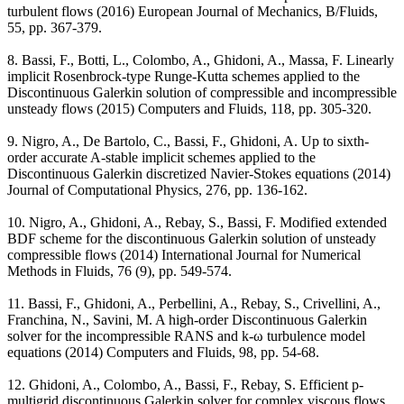
turbulent flows (2016) European Journal of Mechanics, B/Fluids,
55, pp. 367-379.
8. Bassi, F., Botti, L., Colombo, A., Ghidoni, A., Massa, F. Linearly
implicit Rosenbrock-type Runge-Kutta schemes applied to the
Discontinuous Galerkin solution of compressible and incompressible
unsteady flows (2015) Computers and Fluids, 118, pp. 305-320.
9. Nigro, A., De Bartolo, C., Bassi, F., Ghidoni, A. Up to sixth-
order accurate A-stable implicit schemes applied to the
Discontinuous Galerkin discretized Navier-Stokes equations (2014)
Journal of Computational Physics, 276, pp. 136-162.
10. Nigro, A., Ghidoni, A., Rebay, S., Bassi, F. Modified extended
BDF scheme for the discontinuous Galerkin solution of unsteady
compressible flows (2014) International Journal for Numerical
Methods in Fluids, 76 (9), pp. 549-574.
11. Bassi, F., Ghidoni, A., Perbellini, A., Rebay, S., Crivellini, A.,
Franchina, N., Savini, M. A high-order Discontinuous Galerkin
solver for the incompressible RANS and k-ω turbulence model
equations (2014) Computers and Fluids, 98, pp. 54-68.
12. Ghidoni, A., Colombo, A., Bassi, F., Rebay, S. Efficient p-
multigrid discontinuous Galerkin solver for complex viscous flows