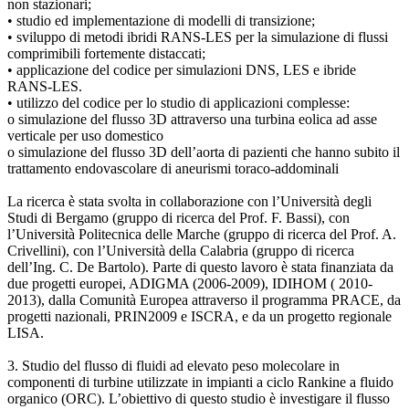
non stazionari;
• studio ed implementazione di modelli di transizione;
• sviluppo di metodi ibridi RANS-LES per la simulazione di flussi
comprimibili fortemente distaccati;
• applicazione del codice per simulazioni DNS, LES e ibride
RANS-LES.
• utilizzo del codice per lo studio di applicazioni complesse:
o simulazione del flusso 3D attraverso una turbina eolica ad asse
verticale per uso domestico
o simulazione del flusso 3D dell’aorta di pazienti che hanno subito il
trattamento endovascolare di aneurismi toraco-addominali
La ricerca è stata svolta in collaborazione con l’Università degli
Studi di Bergamo (gruppo di ricerca del Prof. F. Bassi), con
l’Università Politecnica delle Marche (gruppo di ricerca del Prof. A.
Crivellini), con l’Università della Calabria (gruppo di ricerca
dell’Ing. C. De Bartolo). Parte di questo lavoro è stata finanziata da
due progetti europei, ADIGMA (2006-2009), IDIHOM ( 2010-
2013), dalla Comunità Europea attraverso il programma PRACE, da
progetti nazionali, PRIN2009 e ISCRA, e da un progetto regionale
LISA.
3. Studio del flusso di fluidi ad elevato peso molecolare in
componenti di turbine utilizzate in impianti a ciclo Rankine a fluido
organico (ORC). L’obiettivo di questo studio è investigare il flusso