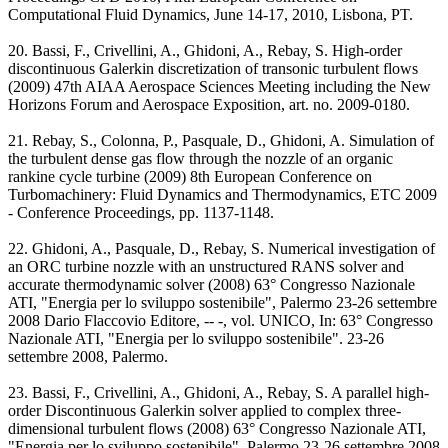
Computational Fluid Dynamics, June 14-17, 2010, Lisbona, PT.
20. Bassi, F., Crivellini, A., Ghidoni, A., Rebay, S. High-order
discontinuous Galerkin discretization of transonic turbulent flows
(2009) 47th AIAA Aerospace Sciences Meeting including the New
Horizons Forum and Aerospace Exposition, art. no. 2009-0180.
21. Rebay, S., Colonna, P., Pasquale, D., Ghidoni, A. Simulation of
the turbulent dense gas flow through the nozzle of an organic
rankine cycle turbine (2009) 8th European Conference on
Turbomachinery: Fluid Dynamics and Thermodynamics, ETC 2009
- Conference Proceedings, pp. 1137-1148.
22. Ghidoni, A., Pasquale, D., Rebay, S. Numerical investigation of
an ORC turbine nozzle with an unstructured RANS solver and
accurate thermodynamic solver (2008) 63° Congresso Nazionale
ATI, "Energia per lo sviluppo sostenibile", Palermo 23-26 settembre
2008 Dario Flaccovio Editore, -- -, vol. UNICO, In: 63° Congresso
Nazionale ATI, "Energia per lo sviluppo sostenibile". 23-26
settembre 2008, Palermo.
23. Bassi, F., Crivellini, A., Ghidoni, A., Rebay, S. A parallel high-
order Discontinuous Galerkin solver applied to complex three-
dimensional turbulent flows (2008) 63° Congresso Nazionale ATI,
"Energia per lo sviluppo sostenibile", Palermo 23-26 settembre 2008