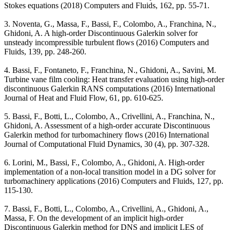
Stokes equations (2018) Computers and Fluids, 162, pp. 55-71.
3. Noventa, G., Massa, F., Bassi, F., Colombo, A., Franchina, N.,
Ghidoni, A. A high-order Discontinuous Galerkin solver for
unsteady incompressible turbulent flows (2016) Computers and
Fluids, 139, pp. 248-260.
4. Bassi, F., Fontaneto, F., Franchina, N., Ghidoni, A., Savini, M.
Turbine vane film cooling: Heat transfer evaluation using high-order
discontinuous Galerkin RANS computations (2016) International
Journal of Heat and Fluid Flow, 61, pp. 610-625.
5. Bassi, F., Botti, L., Colombo, A., Crivellini, A., Franchina, N.,
Ghidoni, A. Assessment of a high-order accurate Discontinuous
Galerkin method for turbomachinery flows (2016) International
Journal of Computational Fluid Dynamics, 30 (4), pp. 307-328.
6. Lorini, M., Bassi, F., Colombo, A., Ghidoni, A. High-order
implementation of a non-local transition model in a DG solver for
turbomachinery applications (2016) Computers and Fluids, 127, pp.
115-130.
7. Bassi, F., Botti, L., Colombo, A., Crivellini, A., Ghidoni, A.,
Massa, F. On the development of an implicit high-order
Discontinuous Galerkin method for DNS and implicit LES of