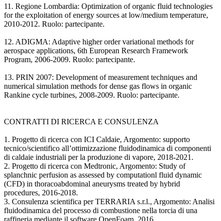
11. Regione Lombardia: Optimization of organic fluid technologies
for the exploitation of energy sources at low/medium temperature,
2010-2012. Ruolo: partecipante.
12. ADIGMA: Adaptive higher order variational methods for
aerospace applications, 6th European Research Framework
Program, 2006-2009. Ruolo: partecipante.
13. PRIN 2007: Development of measurement techniques and
numerical simulation methods for dense gas flows in organic
Rankine cycle turbines, 2008-2009. Ruolo: partecipante.
CONTRATTI DI RICERCA E CONSULENZA
1. Progetto di ricerca con ICI Caldaie, Argomento: supporto
tecnico/scientifico all’ottimizzazione fluidodinamica di componenti
di caldaie industriali per la produzione di vapore, 2018-2021.
2. Progetto di ricerca con Medtronic, Argomento: Study of
splanchnic perfusion as assessed by computationl fluid dynamic
(CFD) in thoracoabdominal aneurysms treated by hybrid
procedures, 2016-2018.
3. Consulenza scientifica per TERRARIA s.r.l., Argomento: Analisi
fluidodinamica del processo di combustione nella torcia di una
raffineria mediante il software OpenFoam, 2016.