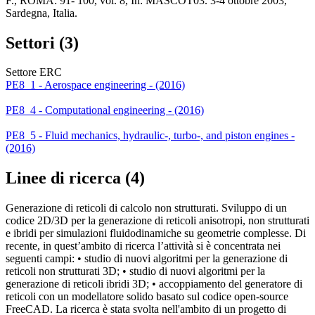
F., ROMA: 91- 100, vol. 8, In: MASCOT03. 3-4 ottobre 2003,
Sardegna, Italia.
Settori (3)
Settore ERC
PE8_1 - Aerospace engineering - (2016)
PE8_4 - Computational engineering - (2016)
PE8_5 - Fluid mechanics, hydraulic-, turbo-, and piston engines -
(2016)
Linee di ricerca (4)
Generazione di reticoli di calcolo non strutturati. Sviluppo di un
codice 2D/3D per la generazione di reticoli anisotropi, non strutturati
e ibridi per simulazioni fluidodinamiche su geometrie complesse. Di
recente, in quest’ambito di ricerca l’attività si è concentrata nei
seguenti campi: • studio di nuovi algoritmi per la generazione di
reticoli non strutturati 3D; • studio di nuovi algoritmi per la
generazione di reticoli ibridi 3D; • accoppiamento del generatore di
reticoli con un modellatore solido basato sul codice open-source
FreeCAD. La ricerca è stata svolta nell'ambito di un progetto di