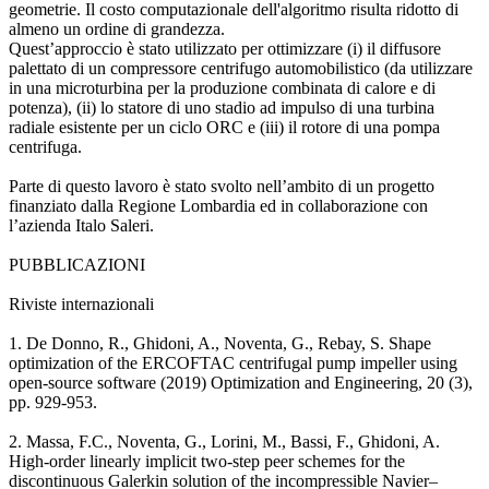
geometrie. Il costo computazionale dell'algoritmo risulta ridotto di
almeno un ordine di grandezza.
Quest’approccio è stato utilizzato per ottimizzare (i) il diffusore
palettato di un compressore centrifugo automobilistico (da utilizzare
in una microturbina per la produzione combinata di calore e di
potenza), (ii) lo statore di uno stadio ad impulso di una turbina
radiale esistente per un ciclo ORC e (iii) il rotore di una pompa
centrifuga.
Parte di questo lavoro è stato svolto nell’ambito di un progetto
finanziato dalla Regione Lombardia ed in collaborazione con
l’azienda Italo Saleri.
PUBBLICAZIONI
Riviste internazionali
1. De Donno, R., Ghidoni, A., Noventa, G., Rebay, S. Shape
optimization of the ERCOFTAC centrifugal pump impeller using
open-source software (2019) Optimization and Engineering, 20 (3),
pp. 929-953.
2. Massa, F.C., Noventa, G., Lorini, M., Bassi, F., Ghidoni, A.
High-order linearly implicit two-step peer schemes for the
discontinuous Galerkin solution of the incompressible Navier–