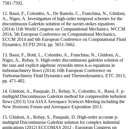
7581-7592.
12. Bassi, F., Colombo, A., De Bartolo, C., Franchina, N., Ghidoni,
A., Nigro, A. Investigation of high-order temporal schemes for the
discontinuous Galerkin solution of the navier-stokes equations
(2014) 11th World Congress on Computational Mechanics, WCCM
2014, 5th European Conference on Computational Mechanics,
ECCM 2014 and 6th European Conference on Computational Fluid
Dynamics, ECFD 2014, pp. 5651-5662.
13. Bassi, F., Botti, L., Colombo, A., Franchina, N., Ghidoni, A.,
Nigro, A., Rebay, S. High-order discontinuous galerkin solution of
the rans and explicit algebraic reynolds stress k-ω equations in
turbomachinery flows (2014) 10th European Conference on
Turbomachinery Fluid Dynamics and Thermodynamics, ETC 2013,
pp. 471-482.
14. Ghidoni, A., Pasquale, D., Rebay, S., Colombo, A., Bassi, F. p-
multigrid Discontinuous Galerkin method for compressible turbulent
flows (2013) 51st AIAA Aerospace Sciences Meeting including the
New Horizons Forum and Aerospace Exposition 2013.
15. Ghidoni, A., Rebay, S., Pasquale, D. High-order accurate p-
multigrid Discontinuous Galerkin solution for complex industrial
applications (2012) ECCOMAS 2012 - European Congress on