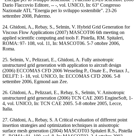
Dario Flaccovio Editore, -- -, vol. UNICO, In: 63° Congresso
Nazionale ATI, "Energia per lo sviluppo sostenibile". 23-26
settembre 2008, Palermo.
24. Ghidoni, A., Rebay, S., Selmin, V. Hybrid Grid Generation for
Viscous Flow Applications (2007) MASCOT06 6th meeting on
applied scientific computing and tools F. Pistella, RM. Spitaleri,
ROMA: 97- 108, vol. 11, In: MASCOT06. 5-7 ottobre 2006,
Roma.
25. Selmin, V., Pelizzari, E., Ghidoni, A. Fully anisotropic
unstructured grid generation with application to aircraft design
(2006) ECCOMAS CFD 2006 Wesseling P., Onate E., Periaux J.,
DELFT: 1- 18, vol. UNICO, In: ECCOMAS CFD 2006. 5-8
settembre 2006, Egmond aan Zee.
26. Ghidoni, A., Pelizzari, E., Rebay, S., Selmin, V. Anisotropic
unstructured grid generation (2006) TCN CAE 2005 EngineSoft, 1-
4, vol. UNICO, In: TCN CAE 2005. 5-8 ottobre 2005, Lecce,
Italia.
27. Ghidoni, A., Rebay, S. A Critical evaluation of different point
insertion strategies and optimization techniques in anisotropic
surface mesh generation (2004) MASCOT03 Spitaleri R.S., Pistella