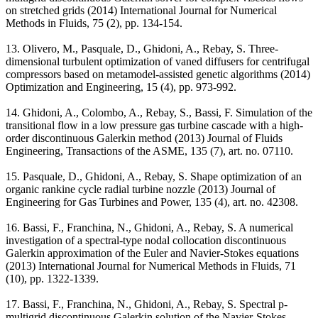
on stretched grids (2014) International Journal for Numerical
Methods in Fluids, 75 (2), pp. 134-154.
13. Olivero, M., Pasquale, D., Ghidoni, A., Rebay, S. Three-
dimensional turbulent optimization of vaned diffusers for centrifugal
compressors based on metamodel-assisted genetic algorithms (2014)
Optimization and Engineering, 15 (4), pp. 973-992.
14. Ghidoni, A., Colombo, A., Rebay, S., Bassi, F. Simulation of the
transitional flow in a low pressure gas turbine cascade with a high-
order discontinuous Galerkin method (2013) Journal of Fluids
Engineering, Transactions of the ASME, 135 (7), art. no. 07110.
15. Pasquale, D., Ghidoni, A., Rebay, S. Shape optimization of an
organic rankine cycle radial turbine nozzle (2013) Journal of
Engineering for Gas Turbines and Power, 135 (4), art. no. 42308.
16. Bassi, F., Franchina, N., Ghidoni, A., Rebay, S. A numerical
investigation of a spectral-type nodal collocation discontinuous
Galerkin approximation of the Euler and Navier-Stokes equations
(2013) International Journal for Numerical Methods in Fluids, 71
(10), pp. 1322-1339.
17. Bassi, F., Franchina, N., Ghidoni, A., Rebay, S. Spectral p-
multigrid discontinuous Galerkin solution of the Navier-Stokes