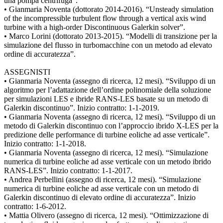
una pompa centrifuga”.
• Gianmaria Noventa (dottorato 2014-2016). “Unsteady simulation
of the incompressible turbulent flow through a vertical axis wind
turbine with a high-order Discontinuous Galerkin solver”.
• Marco Lorini (dottorato 2013-2015). “Modelli di transizione per la
simulazione del flusso in turbomacchine con un metodo ad elevato
ordine di accuratezza”.
ASSEGNISTI
• Gianmaria Noventa (assegno di ricerca, 12 mesi). “Sviluppo di un
algoritmo per l’adattazione dell’ordine polinomiale della soluzione
per simulazioni LES e ibride RANS-LES basate su un metodo di
Galerkin discontinuo”. Inizio contratto: 1-1-2019.
• Gianmaria Noventa (assegno di ricerca, 12 mesi). “Sviluppo di un
metodo di Galerkin discontinuo con l’approccio ibrido X-LES per la
predizione delle performance di turbine eoliche ad asse verticale”.
Inizio contratto: 1-1-2018.
• Gianmaria Noventa (assegno di ricerca, 12 mesi). “Simulazione
numerica di turbine eoliche ad asse verticale con un metodo ibrido
RANS-LES”. Inizio contratto: 1-1-2017.
• Andrea Perbellini (assegno di ricerca, 12 mesi). “Simulazione
numerica di turbine eoliche ad asse verticale con un metodo di
Galerkin discontinuo di elevato ordine di accuratezza”. Inizio
contratto: 1-6-2012.
• Mattia Olivero (assegno di ricerca, 12 mesi). “Ottimizzazione di