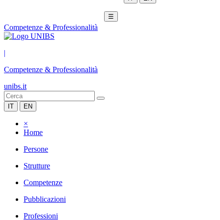
☰
Competenze & Professionalità
|
Competenze & Professionalità
unibs.it
IT
EN
×
Home
Persone
Strutture
Competenze
Pubblicazioni
Professioni