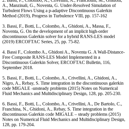
2. Bassi, F., Colombo, A., Crivellini, A., Franciolini, M., Ghidoni,
A., Manzinali, G., Noventa, G. Under-Resolved Simulation of
Turbulent Flows Using a p-adaptive Discontinuous Galerkin
Method (2019), Progress in Turbulence VIII, pp. 157-162
3. Bassi, F., Botti, L., Colombo, A., Ghidoni, A., Massa, F.,
Noventa, G. On the development of an implicit high-order
discontinuous Galerkin solver for a hybrid RANS-LES model
(2019) ERCOFTAC Series, 25, pp. 75-82.
4. Bassi F., Colombo A., Ghidoni A., Noventa G. A Wall-Distance-
Free Composite RANS-LES Model Implemented in a
Discontinuous Galerkin Solver, ERCOFTAC Bulletin, 116,
September 2018.
5. Bassi, F., Botti, L., Colombo, A., Crivellini, A., Ghidoni, A.,
Nigro, A., Rebay, S. Time integration in the discontinuous galerkin
code MIGALE -unsteady problems (2015) Notes on Numerical
Fluid Mechanics and Multidisciplinary Design, 128, pp. 205-230.
6. Bassi, F., Botti, L., Colombo, A., Crivellini, A., De Bartolo, C.,
Franchina, N., Ghidoni, A., Rebay, S. Time integration in the
discontinuous Galerkin code MIGALE – steady problems (2015)
Notes on Numerical Fluid Mechanics and Multidisciplinary Design,
128, pp. 179-204.