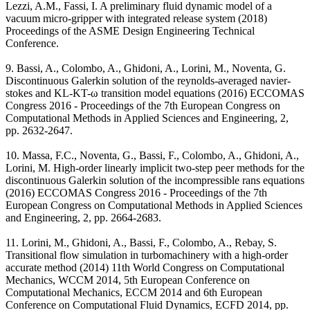
Lezzi, A.M., Fassi, I. A preliminary fluid dynamic model of a
vacuum micro-gripper with integrated release system (2018)
Proceedings of the ASME Design Engineering Technical
Conference.
9. Bassi, A., Colombo, A., Ghidoni, A., Lorini, M., Noventa, G.
Discontinuous Galerkin solution of the reynolds-averaged navier-
stokes and KL-KT-ω transition model equations (2016) ECCOMAS
Congress 2016 - Proceedings of the 7th European Congress on
Computational Methods in Applied Sciences and Engineering, 2,
pp. 2632-2647.
10. Massa, F.C., Noventa, G., Bassi, F., Colombo, A., Ghidoni, A.,
Lorini, M. High-order linearly implicit two-step peer methods for the
discontinuous Galerkin solution of the incompressible rans equations
(2016) ECCOMAS Congress 2016 - Proceedings of the 7th
European Congress on Computational Methods in Applied Sciences
and Engineering, 2, pp. 2664-2683.
11. Lorini, M., Ghidoni, A., Bassi, F., Colombo, A., Rebay, S.
Transitional flow simulation in turbomachinery with a high-order
accurate method (2014) 11th World Congress on Computational
Mechanics, WCCM 2014, 5th European Conference on
Computational Mechanics, ECCM 2014 and 6th European
Conference on Computational Fluid Dynamics, ECFD 2014, pp.