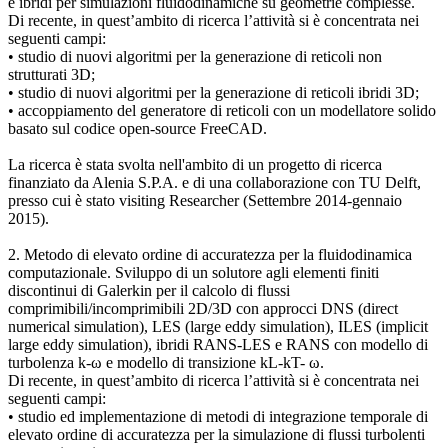
e ibridi per simulazioni fluidodinamiche su geometrie complesse.
Di recente, in quest’ambito di ricerca l’attività si è concentrata nei
seguenti campi:
• studio di nuovi algoritmi per la generazione di reticoli non
strutturati 3D;
• studio di nuovi algoritmi per la generazione di reticoli ibridi 3D;
• accoppiamento del generatore di reticoli con un modellatore solido
basato sul codice open-source FreeCAD.
La ricerca è stata svolta nell'ambito di un progetto di ricerca
finanziato da Alenia S.P.A. e di una collaborazione con TU Delft,
presso cui è stato visiting Researcher (Settembre 2014-gennaio
2015).
2. Metodo di elevato ordine di accuratezza per la fluidodinamica
computazionale. Sviluppo di un solutore agli elementi finiti
discontinui di Galerkin per il calcolo di flussi
comprimibili/incomprimibili 2D/3D con approcci DNS (direct
numerical simulation), LES (large eddy simulation), ILES (implicit
large eddy simulation), ibridi RANS-LES e RANS con modello di
turbolenza k-ω e modello di transizione kL-kT- ω.
Di recente, in quest’ambito di ricerca l’attività si è concentrata nei
seguenti campi:
• studio ed implementazione di metodi di integrazione temporale di
elevato ordine di accuratezza per la simulazione di flussi turbolenti