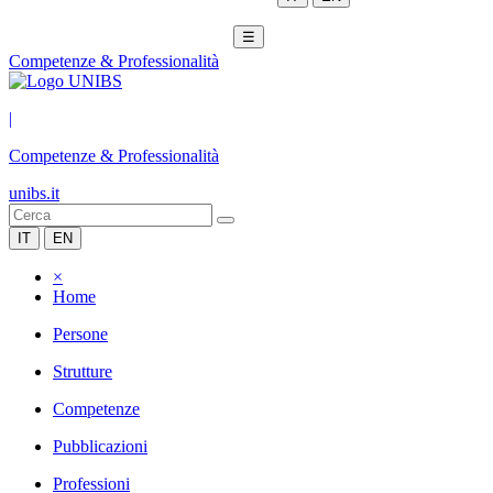
☰
Competenze & Professionalità
|
Competenze & Professionalità
unibs.it
IT
EN
×
Home
Persone
Strutture
Competenze
Pubblicazioni
Professioni