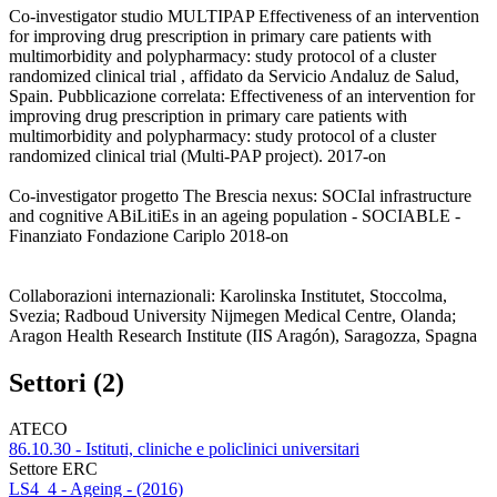
Co-investigator studio MULTIPAP Effectiveness of an intervention
for improving drug prescription in primary care patients with
multimorbidity and polypharmacy: study protocol of a cluster
randomized clinical trial , affidato da Servicio Andaluz de Salud,
Spain. Pubblicazione correlata: Effectiveness of an intervention for
improving drug prescription in primary care patients with
multimorbidity and polypharmacy: study protocol of a cluster
randomized clinical trial (Multi-PAP project). 2017-on
Co-investigator progetto The Brescia nexus: SOCIal infrastructure
and cognitive ABiLitiEs in an ageing population - SOCIABLE -
Finanziato Fondazione Cariplo 2018-on
Collaborazioni internazionali: Karolinska Institutet, Stoccolma,
Svezia; Radboud University Nijmegen Medical Centre, Olanda;
Aragon Health Research Institute (IIS Aragón), Saragozza, Spagna
Settori (2)
ATECO
86.10.30 - Istituti, cliniche e policlinici universitari
Settore ERC
LS4_4 - Ageing - (2016)