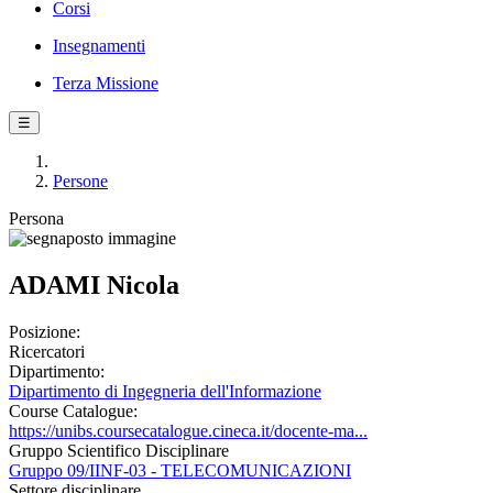
Corsi
Insegnamenti
Terza Missione
☰
Persone
Persona
ADAMI Nicola
Posizione:
Ricercatori
Dipartimento:
Dipartimento di Ingegneria dell'Informazione
Course Catalogue:
https://unibs.coursecatalogue.cineca.it/docente-ma...
Gruppo Scientifico Disciplinare
Gruppo 09/IINF-03 - TELECOMUNICAZIONI
Settore disciplinare