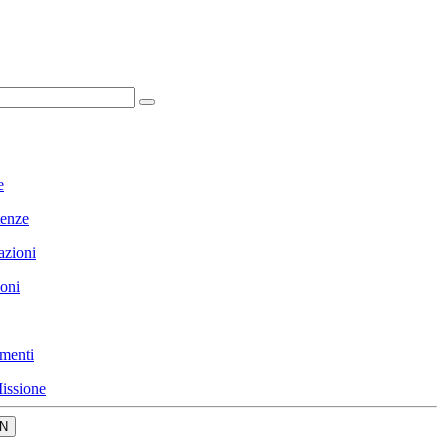
e
enze
azioni
ioni
menti
issione
N