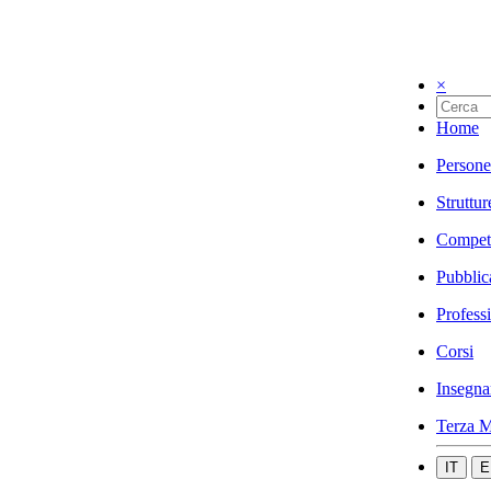
×
Home
Persone
Struttur
Compet
Pubblic
Profess
Corsi
Insegna
Terza M
IT
E