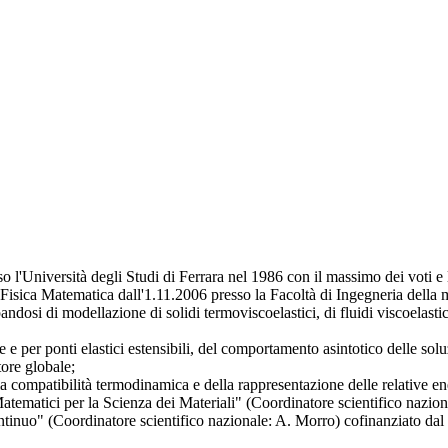
o l'Università degli Studi di Ferrara nel 1986 con il massimo dei voti e 
i Fisica Matematica dall'1.11.2006 presso la Facoltà di Ingegneria della
si di modellazione di solidi termoviscoelastici, di fluidi viscoelastici, d
 e per ponti elastici estensibili, del comportamento asintotico delle solu
tore globale;
ella compatibilità termodinamica e della rappresentazione delle relative en
 Matematici per la Scienza dei Materiali" (Coordinatore scientifico nazi
ntinuo" (Coordinatore scientifico nazionale: A. Morro) cofinanziato d