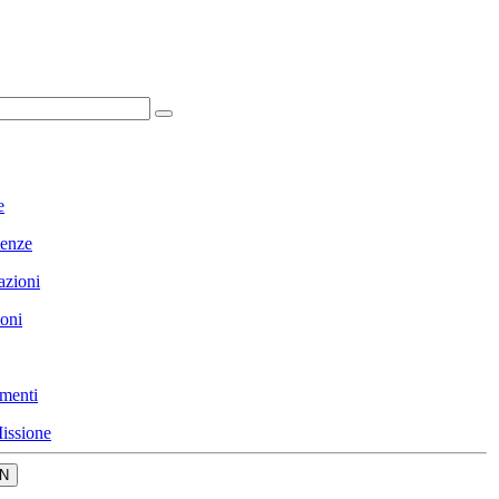
e
enze
azioni
ioni
menti
issione
N