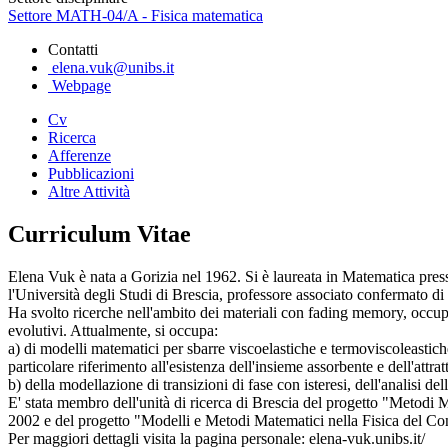
Settore MATH-04/A - Fisica matematica
Contatti
elena.vuk@unibs.it
Webpage
Cv
Ricerca
Afferenze
Pubblicazioni
Altre Attività
Curriculum Vitae
Elena Vuk è nata a Gorizia nel 1962. Si è laureata in Matematica press
l'Università degli Studi di Brescia, professore associato confermato d
Ha svolto ricerche nell'ambito dei materiali con fading memory, occupando
evolutivi. Attualmente, si occupa:
a) di modelli matematici per sbarre viscoelastiche e termoviscoleastiche
particolare riferimento all'esistenza dell'insieme assorbente e dell'attrat
b) della modellazione di transizioni di fase con isteresi, dell'analisi d
E' stata membro dell'unità di ricerca di Brescia del progetto "Metodi
2002 e del progetto "Modelli e Metodi Matematici nella Fisica del Co
Per maggiori dettagli visita la pagina personale: elena-vuk.unibs.it/