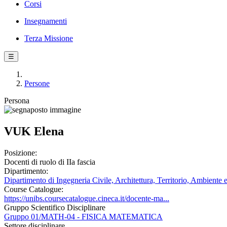
Corsi
Insegnamenti
Terza Missione
☰
Persone
Persona
VUK Elena
Posizione:
Docenti di ruolo di IIa fascia
Dipartimento:
Dipartimento di Ingegneria Civile, Architettura, Territorio, Ambiente 
Course Catalogue:
https://unibs.coursecatalogue.cineca.it/docente-ma...
Gruppo Scientifico Disciplinare
Gruppo 01/MATH-04 - FISICA MATEMATICA
Settore disciplinare