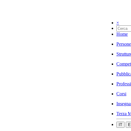
×
Home
Persone
Struttur
Compet
Pubblic
Profess
Corsi
Insegna
Terza M
IT
E