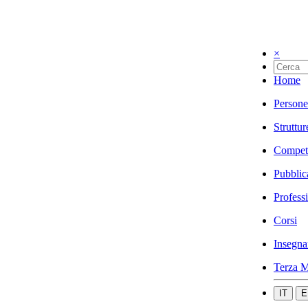
×
Home
Persone
Struttur
Compet
Pubblic
Profess
Corsi
Insegna
Terza M
IT
E