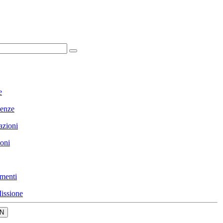
e
enze
azioni
ioni
menti
issione
N