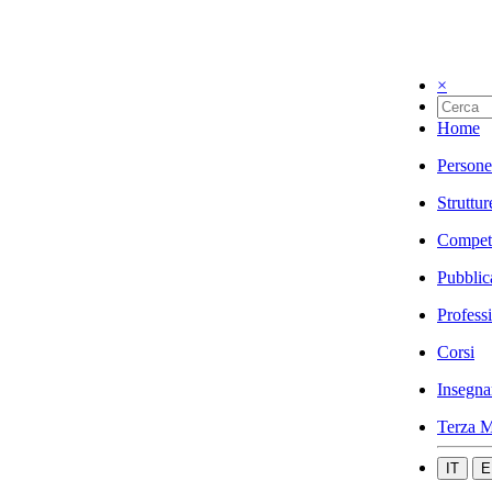
×
Home
Persone
Struttur
Compet
Pubblic
Profess
Corsi
Insegna
Terza M
IT
E