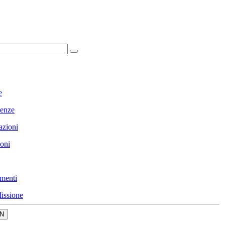
e
enze
azioni
ioni
menti
issione
N