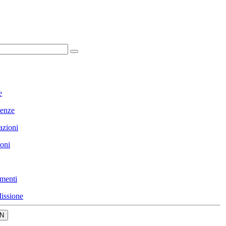
e
enze
azioni
ioni
menti
issione
N