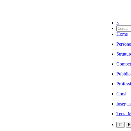
×
Home
Persone
Struttur
Compet
Pubblic
Profess
Corsi
Insegna
Terza M
IT
E