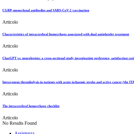
CGRP-monoclonal antibodies and SARS-CoV-2 vaccination
Articolo
Characteristics of intracerebral hemorrhage associated with dual antiplatelet treatment
Articolo
ChatGPT vs. neurologists: a cross-sectional study investigating preference, satisfaction ra
Articolo
Intravenous thrombolysis in patients with acute ischaemic stroke and active cancer (the I
Articolo
The intracerebral hemorrhage checklist
Articolo
No Results Found
Assistenza