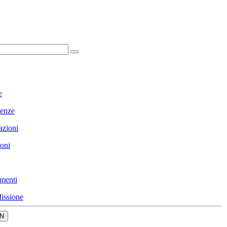
e
enze
azioni
ioni
menti
issione
N