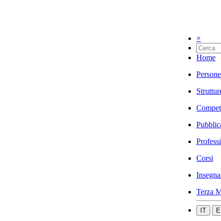
×
Home
Persone
Struttur
Compet
Pubblic
Profess
Corsi
Insegna
Terza M
IT
E