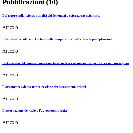
Pubblicazioni (10)
Del rigore nella scienza: analisi dei fenomeni e spiegazione scientifica
Articolo
Effetti dei piccoli centri urbani sulla temperatura dell'aria e le precipitazioni
Articolo
Fluttuazioni del clima e cambiamento climatico - alcune ipotesi per l'area padano-alpina
Articolo
L'agrometeorologia per la gestione degli ecosistemi urbani
Articolo
L'osservazione del cielo e l'agrometeorologia
Articolo