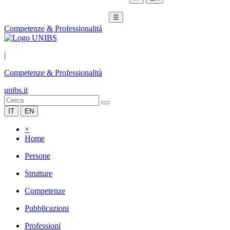
☰
Competenze & Professionalità
|
Competenze & Professionalità
unibs.it
IT
EN
×
Home
Persone
Strutture
Competenze
Pubblicazioni
Professioni