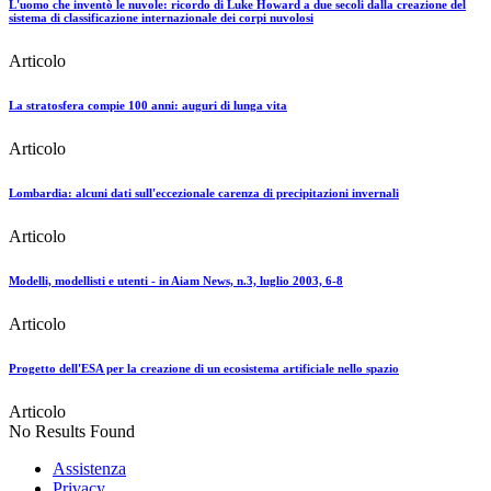
L'uomo che inventò le nuvole: ricordo di Luke Howard a due secoli dalla creazione del
sistema di classificazione internazionale dei corpi nuvolosi
Articolo
La stratosfera compie 100 anni: auguri di lunga vita
Articolo
Lombardia: alcuni dati sull'eccezionale carenza di precipitazioni invernali
Articolo
Modelli, modellisti e utenti - in Aiam News, n.3, luglio 2003, 6-8
Articolo
Progetto dell'ESA per la creazione di un ecosistema artificiale nello spazio
Articolo
No Results Found
Assistenza
Privacy