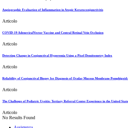
Angiographic Evaluation of Inflammation in Atopic Keratoconjunctivitis
Articolo
COVID-19 AdenoviralVector Vaccine and Central Retinal Vein Occlusion
Articolo
Detecting Change in Conjunctival Hyperemia Using a Pixel Densitometry Index
Articolo
Reliability of Conjunctival Biopsy for Diagnosis of Ocular Mucous Membrane Pemphigoid:
Articolo
The Challenge of Pediatric Uveitis: Tertiary Referral Center Experience in the United Stat
Articolo
No Results Found
Assistenza