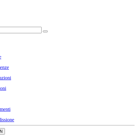
e
enze
azioni
ioni
menti
issione
N