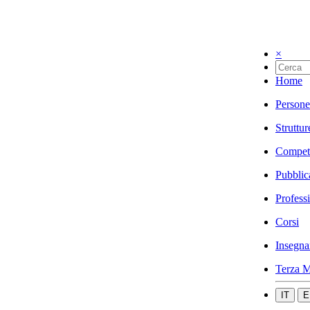
×
Home
Persone
Struttur
Compet
Pubblic
Profess
Corsi
Insegna
Terza M
IT
E