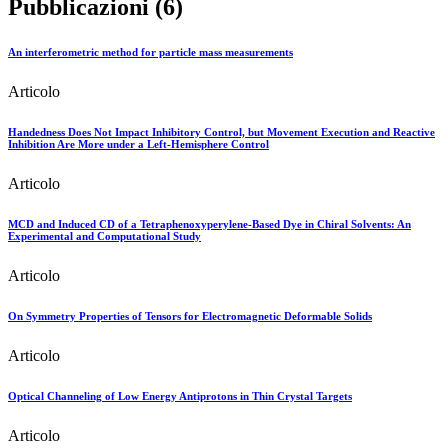
Pubblicazioni (6)
An interferometric method for particle mass measurements
Articolo
Handedness Does Not Impact Inhibitory Control, but Movement Execution and Reactive
Inhibition Are More under a Left-Hemisphere Control
Articolo
MCD and Induced CD of a Tetraphenoxyperylene-Based Dye in Chiral Solvents: An
Experimental and Computational Study
Articolo
On Symmetry Properties of Tensors for Electromagnetic Deformable Solids
Articolo
Optical Channeling of Low Energy Antiprotons in Thin Crystal Targets
Articolo