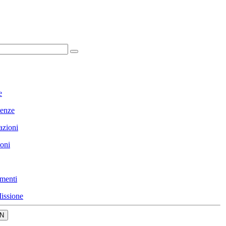
e
enze
azioni
ioni
menti
issione
N