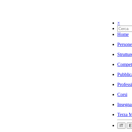
×
Home
Persone
Struttur
Compet
Pubblic
Profess
Corsi
Insegna
Terza M
IT
E