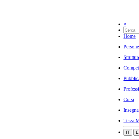
×
Home
Persone
Struttur
Compet
Pubblic
Profess
Corsi
Insegna
Terza M
IT
E