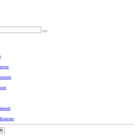
e
enze
azioni
ioni
menti
issione
N