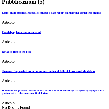
Pubblicazioni (5)
Eosinophilic fasciitis and breast cancer: a case report highlighting recurrence signals
Articolo
Pseudolymphoma tattoo-induced
Articolo
Rotation flap of the nose
Articolo
Turnover flap variations in the reconstruction of full-thickness nasal ala defects
Articolo
When the diagnosis is written in the DNA: a case of erythropoietic protoporphyria in a
patient with a chromosome-18 deletion
Articolo
No Results Found