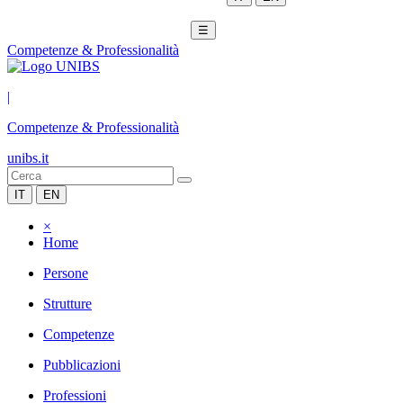
☰
Competenze & Professionalità
|
Competenze & Professionalità
unibs.it
IT
EN
×
Home
Persone
Strutture
Competenze
Pubblicazioni
Professioni