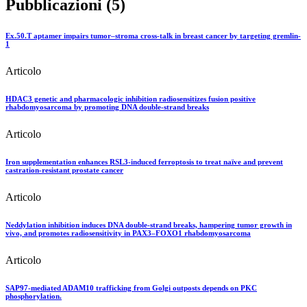
Pubblicazioni (5)
Ex.50.T aptamer impairs tumor–stroma cross-talk in breast cancer by targeting gremlin-
1
Articolo
HDAC3 genetic and pharmacologic inhibition radiosensitizes fusion positive
rhabdomyosarcoma by promoting DNA double-strand breaks
Articolo
Iron supplementation enhances RSL3-induced ferroptosis to treat naïve and prevent
castration-resistant prostate cancer
Articolo
Neddylation inhibition induces DNA double-strand breaks, hampering tumor growth in
vivo, and promotes radiosensitivity in PAX3–FOXO1 rhabdomyosarcoma
Articolo
SAP97-mediated ADAM10 trafficking from Golgi outposts depends on PKC
phosphorylation.