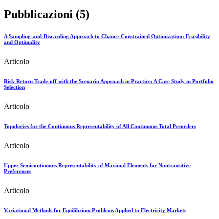
Pubblicazioni (5)
A Sampling-and-Discarding Approach to Chance-Constrained Optimization: Feasibility
and Optimality
Articolo
Risk-Return Trade-off with the Scenario Approach in Practice: A Case Study in Portfolio
Selection
Articolo
Topologies for the Continuous Representability of All Continuous Total Preorders
Articolo
Upper Semicontinuous Representability of Maximal Elements for Nontransitive
Preferences
Articolo
Variational Methods for Equilibrium Problems Applied to Electricity Markets