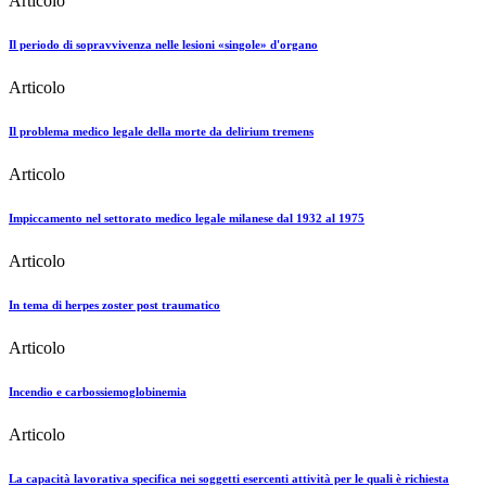
Articolo
Il periodo di sopravvivenza nelle lesioni «singole» d'organo
Articolo
Il problema medico legale della morte da delirium tremens
Articolo
Impiccamento nel settorato medico legale milanese dal 1932 al 1975
Articolo
In tema di herpes zoster post traumatico
Articolo
Incendio e carbossiemoglobinemia
Articolo
La capacità lavorativa specifica nei soggetti esercenti attività per le quali è richiesta