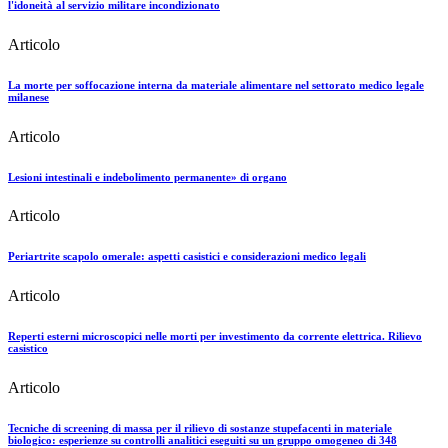
l'idoneità al servizio militare incondizionato
Articolo
La morte per soffocazione interna da materiale alimentare nel settorato medico legale
milanese
Articolo
Lesioni intestinali e indebolimento permanente» di organo
Articolo
Periartrite scapolo omerale: aspetti casistici e considerazioni medico legali
Articolo
Reperti esterni microscopici nelle morti per investimento da corrente elettrica. Rilievo
casistico
Articolo
Tecniche di screening di massa per il rilievo di sostanze stupefacenti in materiale
biologico: esperienze su controlli analitici eseguiti su un gruppo omogeneo di 348