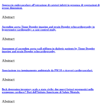
Approccio endovascolare all’estrazione di cateteri infetti in presenza di vegetazioni di
grosse dimensioni.
Abstract
Ascending aorta Tissue Doppler imaging and strain Doppler echocardiography in
hypertensive cardiopathy: a case-control study.
Abstract
Assessment of ascending aorta wall stiffness in diabetic patients by Tissue Doppler
imaging and strain Doppler echocardiography.
Abstract
Associazione tra inquinamento ambientale da PM 10 e ricoveri cardiovascolari.
Abstract
Beck depression inventory scale a stato civile: due nuovi fattori prognostici nello
scompenso cardiaco? Dati dell’Istituto Americano di Salute Mentale.
Abstract