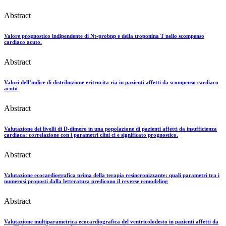
Abstract
Valore prognostico indipendente di Nt-probnp e della troponina T nello scompenso
cardiaco acuto.
Abstract
Valori dell’indice di distribuzione eritrocita ria in pazienti affetti da scompenso cardiaco
acuto
Abstract
Valutazione dei livelli di D-dimero in una popolazione di pazienti affetti da insufficienza
cardiaca: correlazione con i parametri clini ci e significato prognostico.
Abstract
Valutazione ecocardiografica prima della terapia resincronizzante: quali parametri tra i
numerosi proposti dalla letteratura predicono il reverse remodeling
Abstract
Valutazione multiparametrica ecocardiografica del ventricolodesto in pazienti affetti da