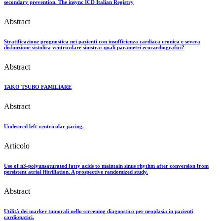
secondary prevention. The insync ICD Italian Registry
Abstract
Stratificazione prognostica nei pazienti con insufficienza cardiaca cronica e severa
disfunzione sistolica ventricolare sinistra: quali parametri ecocardiografici?
Abstract
TAKO TSUBO FAMILIARE
Abstract
Undesired left ventricular pacing.
Articolo
Use of n3-polyunsaturated fatty acids to maintain sinus rhythm after conversion from
persistent atrial fibrillation. A prospective randomized study.
Abstract
Utilità dei marker tumorali nello screening diagnostico per neoplasia in pazienti
cardiopatici.