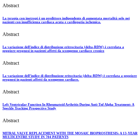
Abstract
La terapia con inotropi è un predittore indipendente di aumentata mortalità solo nei
pazienti con insufficienza cardiaca acuta e cardiopatia ischemica.
Abstract
La variazione dell'indice di distribuzione eritrocitaria (delta-RDW) è correlata a
peggiore prognosi in pazienti affetti da scompenso cardiaco cronico
Abstract
La variazione dell’indice di distribuzione eritocitaria (delta-RDW) è correlata a peggiore
prognosi in pazienti affetti da scompenso cardiaco.
Abstract
Left Ventricular Function In Rheumatoid Arthritis During Anti-Tnf Alpha Treatment: A
Speckle Tracking Prospective Study
Abstract
MITRAL VALVE REPLACEMENT WITH THE MOSAIC BIOPROSTHESIS: A 13-YEAR
MULTICENTRE STUDY IN 704 PATIENTS