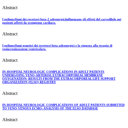
Abstract
I polimorfismi dei recettori beta-2 adrenergiciinfluenzano gli effetti del carvedilolo nei
pazienti affetti da scompenso cardiaco.
Abstract
I polimorfismi genetici dei recettori beta-adrenergici e la risposta alla terapia di
resincronizzazione ventricolare.
Abstract
IN-HOSPITAL NEUROLOGIC COMPLICATIONS IN ADULT PATIENTS
UNDERGOING VENO-ARTERIAL EXTRACORPOREAL MEMBRANE
OXYGENATION: RESULTS FROM THE EXTRACORPOREAL LIFE SUPPORT
ORGANIZATION (ELSO) REGISTRY
Abstract
IN-HOSPITAL NEUROLOGIC COMPLICATIONS OF ADULT PATIENTS SUBMITTED
TO VENO-VENOUS ECMO: ANALYSIS OF THE ELSO DATABASE
Abstract