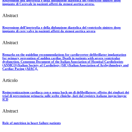
Regressione dell’ipertrofia e della disfunzione diastolica del ventricolo sinistro dopo
impianto di Corevale in pazienti affetti da stenosi aortica severa.
Abstract
Regressione dell’ipertrofia e della disfunzione diastolica del ventricolo sinistro dopo
impianto di core valve in pazienti affetti da stenosi aortica severa
Abstract
Remarks on the guideline recommendations for cardioverter-defibrillator implantation
for primary prevention of sudden cardiac Death in patients with severe ventricular
dysfunction. Consensus Document of the Italian Association of Hospital Cardiologists
(ANMCO)/Italian Society of Cardiology (SIC)/Italian Association of Arrhythmology and
Cardiac Pacing (AIAC)].
Articolo
Resincronizzazione cardiaca con o senza back-up di defibrillatore: effetto dei risultati dei
trial di prevenzione primaria sulle scelte cliniche, dati dal registro italiano insync/insync
ICD
Abstract
Role of nutrition in heart failure patients