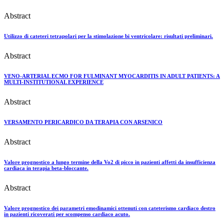
Abstract
Utilizzo di cateteri tetrapolari per la stimolazione bi ventricolare: risultati preliminari.
Abstract
VENO-ARTERIAL ECMO FOR FULMINANT MYOCARDITIS IN ADULT PATIENTS: A
MULTI-INSTITUTIONAL EXPERIENCE
Abstract
VERSAMENTO PERICARDICO DA TERAPIA CON ARSENICO
Abstract
Valore prognostico a lungo termine della Vo2 di picco in pazienti affetti da insufficienza
cardiaca in terapia beta-bloccante.
Abstract
Valore prognostico dei parametri emodinamici ottenuti con cateterismo cardiaco destro
in pazienti ricoverati per scompenso cardiaco acuto.