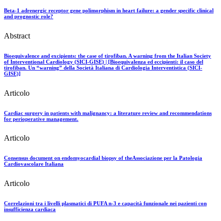
Beta-1 adrenergic receptor gene polimorphism in heart failure: a gender specific clinical
and prognostic role?
Abstract
Bioequivalence and excipients: the case of tirofiban. A warning from the Italian Society
of Interventional Cardiology (SICI-GISE) | [Bioequivalenza ed eccipienti: il caso del
tirofiban. Un “warning” della Società Italiana di Cardiologia Interventistica (SICI-
GISE)]
Articolo
Cardiac surgery in patients with malignancy: a literature review and recommendations
for perioperative management.
Articolo
Consensus document on endomyocardial biopsy of theAssociazione per la Patologia
Cardiovascolare Italiana
Articolo
Correlazioni tra i livelli plasmatici di PUFA n-3 e capacità funzionale nei pazienti con
insufficienza cardiaca