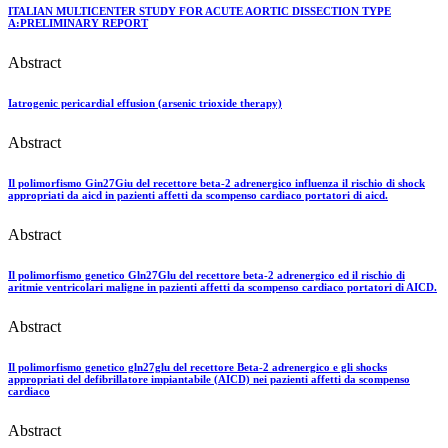
ITALIAN MULTICENTER STUDY FOR ACUTE AORTIC DISSECTION TYPE
A:PRELIMINARY REPORT
Abstract
Iatrogenic pericardial effusion (arsenic trioxide therapy)
Abstract
Il polimorfismo Gin27Giu del recettore beta-2 adrenergico influenza il rischio di shock
appropriati da aicd in pazienti affetti da scompenso cardiaco portatori di aicd.
Abstract
Il polimorfismo genetico Gln27Glu del recettore beta-2 adrenergico ed il rischio di
aritmie ventricolari maligne in pazienti affetti da scompenso cardiaco portatori di AICD.
Abstract
Il polimorfismo genetico gln27glu del recettore Beta-2 adrenergico e gli shocks
appropriati del defibrillatore impiantabile (AICD) nei pazienti affetti da scompenso
cardiaco
Abstract