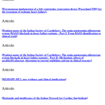
[Percutaneous implantation of a left ventricular restoration device [Parachute(TM)] for
the treatment of ischemic heart failure].
Articolo
[Position paper of the Italian Society of Cardiology: The renin-angiotensin-aldosterone
system (RAAS) blockade in heart failure patients - Part I: From RAAS identification to
clinical trials]
Articolo
[Position paper of the Italian Society of Cardiology: The renin-angiotensin-aldosterone
system blockade in heart failure patients - Part II: Mechanistic effects of
sacubitril/valsartan, placement in current guidelines and use in clinical practice]
Articolo
[RESHAPE-HF2: new evidence and clinical implications]
Articolo
[Rationale and significance of the Italian Network for Cardiac Amyloidosis]