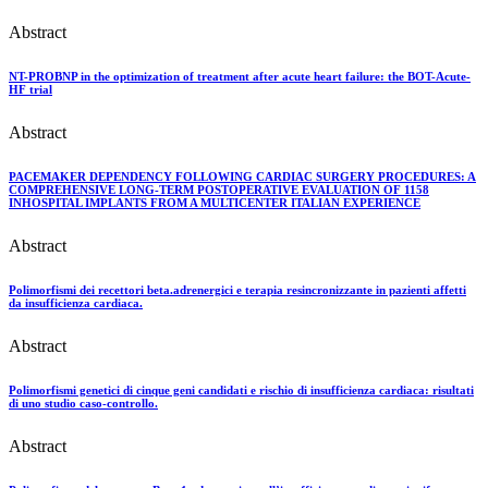
Abstract
NT-PROBNP in the optimization of treatment after acute heart failure: the BOT-Acute-
HF trial
Abstract
PACEMAKER DEPENDENCY FOLLOWING CARDIAC SURGERY PROCEDURES: A
COMPREHENSIVE LONG-TERM POSTOPERATIVE EVALUATION OF 1158
INHOSPITAL IMPLANTS FROM A MULTICENTER ITALIAN EXPERIENCE
Abstract
Polimorfismi dei recettori beta.adrenergici e terapia resincronizzante in pazienti affetti
da insufficienza cardiaca.
Abstract
Polimorfismi genetici di cinque geni candidati e rischio di insufficienza cardiaca: risultati
di uno studio caso-controllo.
Abstract