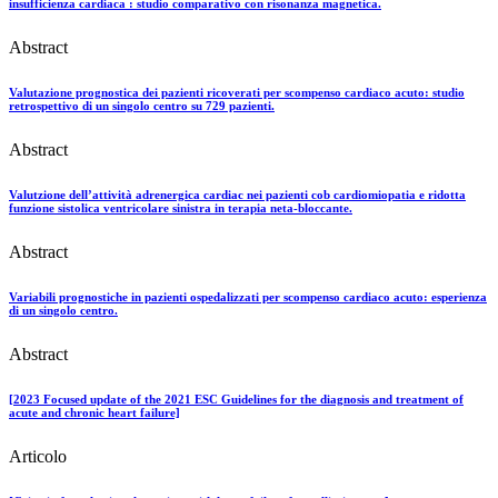
insufficienza cardiaca : studio comparativo con risonanza magnetica.
Abstract
Valutazione prognostica dei pazienti ricoverati per scompenso cardiaco acuto: studio
retrospettivo di un singolo centro su 729 pazienti.
Abstract
Valutzione dell’attività adrenergica cardiac nei pazienti cob cardiomiopatia e ridotta
funzione sistolica ventricolare sinistra in terapia neta-bloccante.
Abstract
Variabili prognostiche in pazienti ospedalizzati per scompenso cardiaco acuto: esperienza
di un singolo centro.
Abstract
[2023 Focused update of the 2021 ESC Guidelines for the diagnosis and treatment of
acute and chronic heart failure]
Articolo