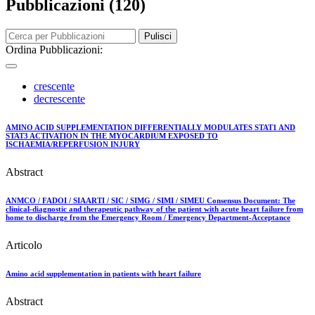
Pubblicazioni (120)
Pulisci
Ordina Pubblicazioni:
crescente
decrescente
AMINO ACID SUPPLEMENTATION DIFFERENTIALLY MODULATES STAT1 AND
STAT3 ACTIVATION IN THE MYOCARDIUM EXPOSED TO
ISCHAEMIA/REPERFUSION INJURY
Abstract
ANMCO / FADOI / SIAARTI / SIC / SIMG / SIMI / SIMEU Consensus Document: The
clinical-diagnostic and therapeutic pathway of the patient with acute heart failure from
home to discharge from the Emergency Room / Emergency Department-Acceptance
Articolo
Amino acid supplementation in patients with heart failure
Abstract