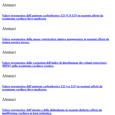
Abstract
Valore prognostico dell'antigene carboidratico 125 (CA 125) in pazienti affetti da
scompenso cardiaco lieve-moderato
Abstract
Valore prognostico della massa ventricolare sinistra inappopriata in pazienti affetti da
stenosi aortica severa.
Abstract
Valore prognostico delle variazioni dell'indice di distribuzione dei volumi eritrocitari
(RDW) nello scompenso cardiaco cronico.
Abstract
Valore prognostico dell’antigene carboidratico 125 (ca 125) in pazienti affetti da
scompenso cardiaco lieve-moderato.
Abstract
Valore prognostico dell’obesità e della dislipidemia in pazienti diabetici affetti da
insufficienza cardiaca su base ischemica.