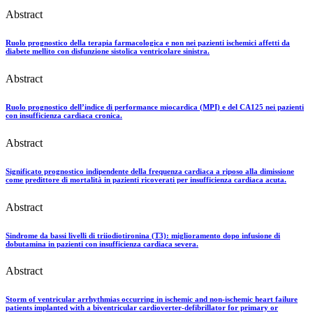
Abstract
Ruolo prognostico della terapia farmacologica e non nei pazienti ischemici affetti da
diabete mellito con disfunzione sistolica ventricolare sinistra.
Abstract
Ruolo prognostico dell’indice di performance miocardica (MPI) e del CA125 nei pazienti
con insufficienza cardiaca cronica.
Abstract
Significato prognostico indipendente della frequenza cardiaca a riposo alla dimissione
come predittore di mortalità in pazienti ricoverati per insufficienza cardiaca acuta.
Abstract
Sindrome da bassi livelli di triiodiotironina (T3): miglioramento dopo infusione di
dobutamina in pazienti con insufficienza cardiaca severa.
Abstract
Storm of ventricular arrhythmias occurring in ischemic and non-ischemic heart failure
patients implanted with a biventricular cardioverter-defibrillator for primary or