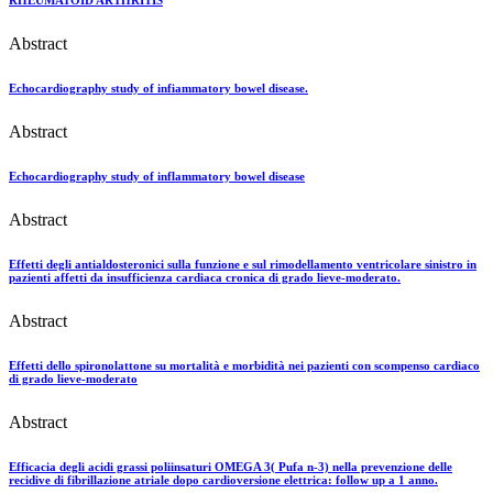
RHEUMATOID ARTHRITIS
Abstract
Echocardiography study of infiammatory bowel disease.
Abstract
Echocardiography study of inflammatory bowel disease
Abstract
Effetti degli antialdosteronici sulla funzione e sul rimodellamento ventricolare sinistro in
pazienti affetti da insufficienza cardiaca cronica di grado lieve-moderato.
Abstract
Effetti dello spironolattone su mortalità e morbidità nei pazienti con scompenso cardiaco
di grado lieve-moderato
Abstract
Efficacia degli acidi grassi poliinsaturi OMEGA 3( Pufa n-3) nella prevenzione delle
recidive di fibrillazione atriale dopo cardioversione elettrica: follow up a 1 anno.