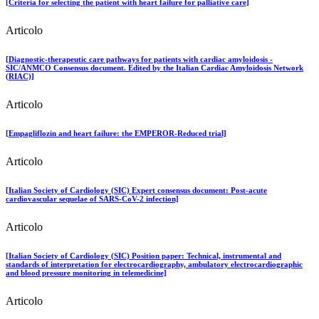
[Criteria for selecting the patient with heart failure for palliative care]
Articolo
[Diagnostic-therapeutic care pathways for patients with cardiac amyloidosis -
SIC/ANMCO Consensus document. Edited by the Italian Cardiac Amyloidosis Network
(RIAC)]
Articolo
[Empagliflozin and heart failure: the EMPEROR-Reduced trial]
Articolo
[Italian Society of Cardiology (SIC) Expert consensus document: Post-acute
cardiovascular sequelae of SARS-CoV-2 infection]
Articolo
[Italian Society of Cardiology (SIC) Position paper: Technical, instrumental and
standards of interpretation for electrocardiography, ambulatory electrocardiographic
and blood pressure monitoring in telemedicine]
Articolo