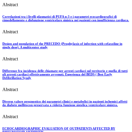
Abstract
Correlazioni tra i livelli plasmatici di PUFA n-3 e i parametri ecocardiografici di
rimodellamento e disfunzione ventricolare sinistra nei pazienti con insufficienza cardiaca.
Abstract
Design and population of the PRECEDO (Prophylaxis of infection with cefaxoline in
single dose). A multicenter study
Abstract
Differenze fra incidenza delle chiamate per arresti cardiaci sul territorio e quella di tutti
gli arresti cardiaci effettivamente avvenuti. Esperienza del BEDS ( Best Early
Defibrillation Syudy
Abstract
Diverso valore prognostico dei parametri clinici e metabolici in pazienti ischemici affetti
da diabete mellitocon preservata o ridotta funzione sistolica ventricolare sinistra.
Abstract
ECHOCARDIOGRAPHIC EVALUATION OF OUTPATIENTS AFFECTED BY