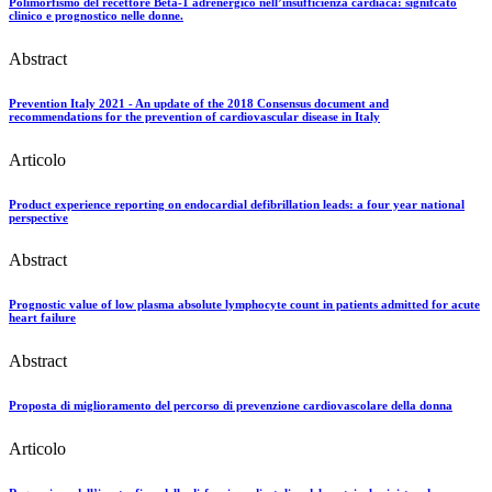
Polimorfismo del recettore Beta-1 adrenergico nell’insufficienza cardiaca: signifcato
clinico e prognostico nelle donne.
Abstract
Prevention Italy 2021 - An update of the 2018 Consensus document and
recommendations for the prevention of cardiovascular disease in Italy
Articolo
Product experience reporting on endocardial defibrillation leads: a four year national
perspective
Abstract
Prognostic value of low plasma absolute lymphocyte count in patients admitted for acute
heart failure
Abstract
Proposta di miglioramento del percorso di prevenzione cardiovascolare della donna
Articolo