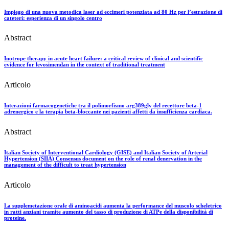
Impiego di una nuova metodica laser ad eccimeri potenziata ad 80 Hz per l’estrazione di
cateteri: esperienza di un singolo centro
Abstract
Inotrope therapy in acute heart failure: a critical review of clinical and scientific
evidence for levosimendan in the context of traditional treatment
Articolo
Interazioni farmacogenetiche tra il polimorfismo arg389gly del recettore beta-1
adrenergico e la terapia beta-bloccante nei pazienti affetti da insufficienza cardiaca.
Abstract
Italian Society of Interventional Cardiology (GISE) and Italian Society of Arterial
Hypertension (SIIA) Consensus document on the role of renal denervation in the
management of the difficult to treat hypertension
Articolo
La supplemetazione orale di aminoacidi aumenta la performance del muscolo scheletrico
in ratti anziani tramite aumento del tasso di produzione di ATPe della disponibilità di
proteine.