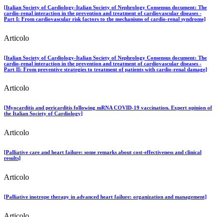
[Italian Society of Cardiology-Italian Society of Nephrology Consensus document: The
cardio-renal interaction in the prevention and treatment of cardiovascular diseases -
Part I: From cardiovascular risk factors to the mechanisms of cardio-renal syndrome]
Articolo
[Italian Society of Cardiology-Italian Society of Nephrology Consensus document: The
cardio-renal interaction in the prevention and treatment of cardiovascular diseases -
Part II: From preventive strategies to treatment of patients with cardio-renal damage]
Articolo
[Myocarditis and pericarditis following mRNA COVID-19 vaccination. Expert opinion of
the Italian Society of Cardiology]
Articolo
[Palliative care and heart failure: some remarks about cost-effectiveness and clinical
results]
Articolo
[Palliative inotrope therapy in advanced heart failure: organization and management]
Articolo