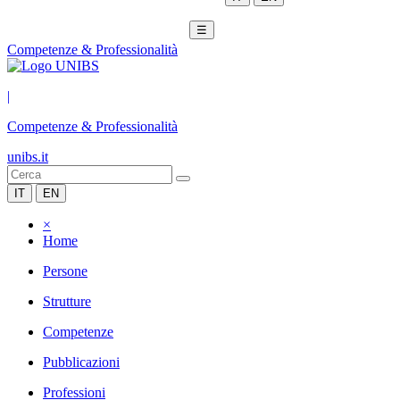
☰
Competenze & Professionalità
|
Competenze & Professionalità
unibs.it
IT
EN
×
Home
Persone
Strutture
Competenze
Pubblicazioni
Professioni