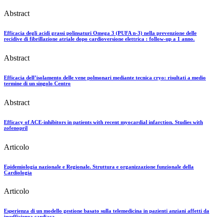
Abstract
Efficacia degli acidi grassi polinsaturi Omega 3 (PUFA n-3) nella prevenzione delle
recidive di fibrillazione atriale dopo cardioversione elettrica : follow-up a 1 anno.
Abstract
Efficacia dell’isolamento delle vene polmonari mediante tecnica cryo: risultati a medio
termine di un singolo Centro
Abstract
Efficacy of ACE-inhibitors in patients with recent myocardial infarction. Studies with
zofenopril
Articolo
Epidemiologia nazionale e Regionale. Struttura e organizzazione funzionale della
Cardiologia
Articolo
Esperienza di un modello gestione basato sulla telemedicina in pazienti anziani affetti da
insufficienza cardiaca.