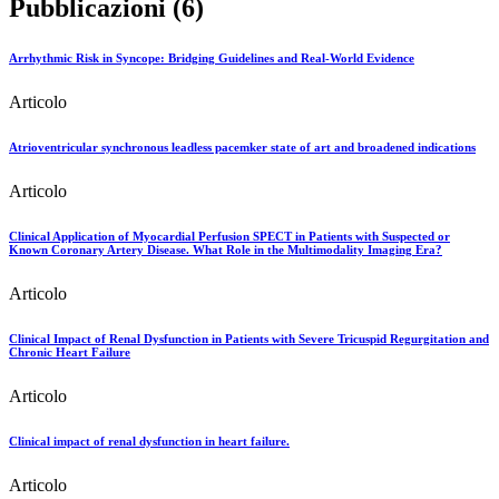
Pubblicazioni (6)
Arrhythmic Risk in Syncope: Bridging Guidelines and Real-World Evidence
Articolo
Atrioventricular synchronous leadless pacemker state of art and broadened indications
Articolo
Clinical Application of Myocardial Perfusion SPECT in Patients with Suspected or
Known Coronary Artery Disease. What Role in the Multimodality Imaging Era?
Articolo
Clinical Impact of Renal Dysfunction in Patients with Severe Tricuspid Regurgitation and
Chronic Heart Failure
Articolo
Clinical impact of renal dysfunction in heart failure.
Articolo