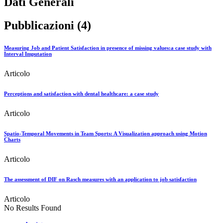
Dati Generali
Pubblicazioni (4)
Measuring Job and Patient Satisfaction in presence of missing values:a case study with
Interval Imputation
Articolo
Perceptions and satisfaction with dental healthcare: a case study
Articolo
Spatio-Temporal Movements in Team Sports: A Visualization approach using Motion
Charts
Articolo
The assessment of DIF on Rasch measures with an application to job satisfaction
Articolo
No Results Found