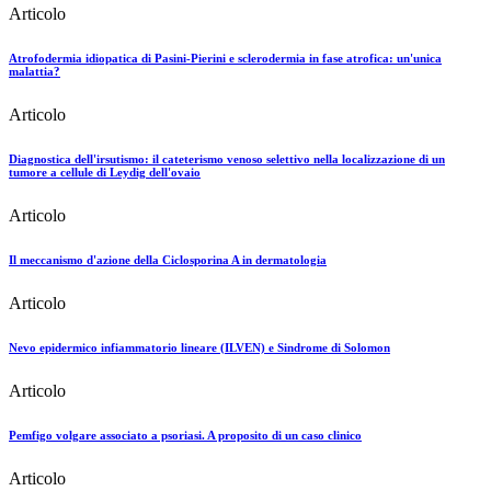
Articolo
Atrofodermia idiopatica di Pasini-Pierini e sclerodermia in fase atrofica: un'unica
malattia?
Articolo
Diagnostica dell'irsutismo: il cateterismo venoso selettivo nella localizzazione di un
tumore a cellule di Leydig dell'ovaio
Articolo
Il meccanismo d'azione della Ciclosporina A in dermatologia
Articolo
Nevo epidermico infiammatorio lineare (ILVEN) e Sindrome di Solomon
Articolo
Pemfigo volgare associato a psoriasi. A proposito di un caso clinico
Articolo