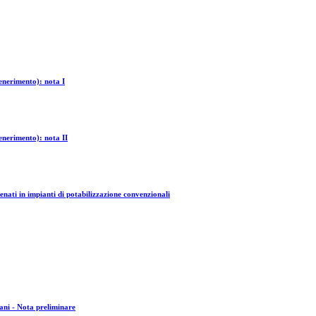
enerimento): nota I
enerimento): nota II
nati in impianti di potabilizzazione convenzionali
rbani - Nota preliminare