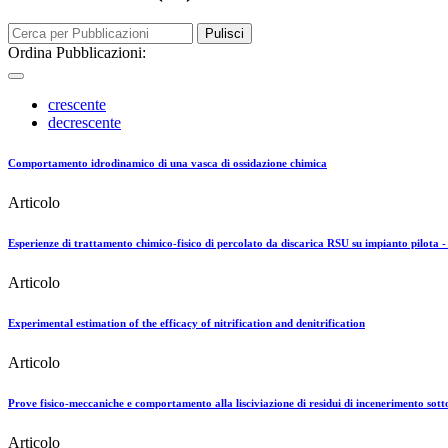
Pulisci
Ordina Pubblicazioni:
crescente
decrescente
Comportamento idrodinamico di una vasca di ossidazione chimica
Articolo
Esperienze di trattamento chimico-fisico di percolato da discarica RSU su impianto pilota - 
Articolo
Experimental estimation of the efficacy of nitrification and denitrification
Articolo
Prove fisico-meccaniche e comportamento alla lisciviazione di residui di incenerimento sott
Articolo