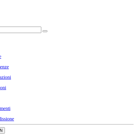
e
enze
azioni
ioni
menti
issione
N