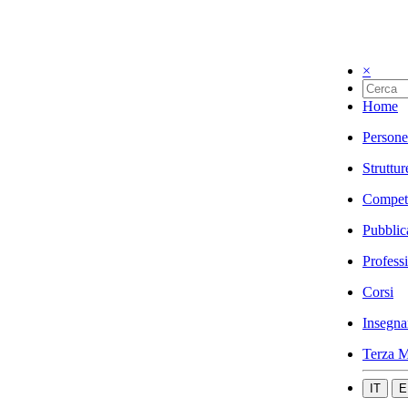
×
Home
Persone
Struttur
Compet
Pubblic
Profess
Corsi
Insegna
Terza M
IT
E