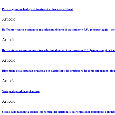
Pure oxygen for biological treatment of brewery effluent
Articolo
Raffronto tecnico-economico tra soluzioni diverse di trattamento RSU (compostaggio - inc
Articolo
Raffronto tecnico-economico tra soluzioni diverse di trattamento RSU (compostaggio - inc
Articolo
Rimozione della sostanza organica e in particolare dei precursori dei composti organo-aloge
Articolo
Sewage disposal in agriculture
Articolo
Studio sulla fattibilità tecnico-economica del riciclaggio da rifiuti solidi assimilabili agli u