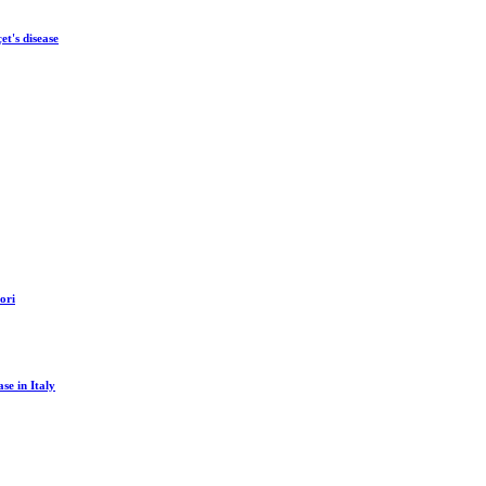
t's disease
ori
e in Italy