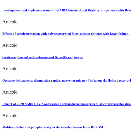
Development and implementation of the AIDA International Registry for patients with Behçe
Articolo
Effects of supplementation with polyunsaturated fatty acids in patients with heart failure.
Articolo
Gastroesophageal reflux disease and Barrett's esophagus.
Articolo
Gestione del paziente, diagnostica rapida, nuove terapie per l’infezione da Helicobacter pyl
Articolo
Impact of 2020 SARS-CoV-2 outbreak on telemedicine management of cardiovascular diseas
Articolo
Multimorbidity and polypharmacy in the elderly: lessons from REPOSI