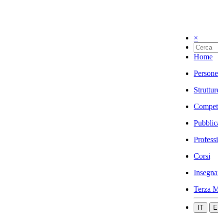
×
Home
Persone
Struttur
Compet
Pubblic
Profess
Corsi
Insegna
Terza M
IT
E