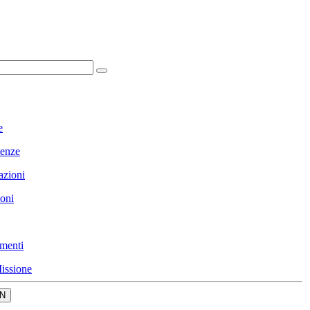
e
enze
azioni
ioni
menti
issione
N