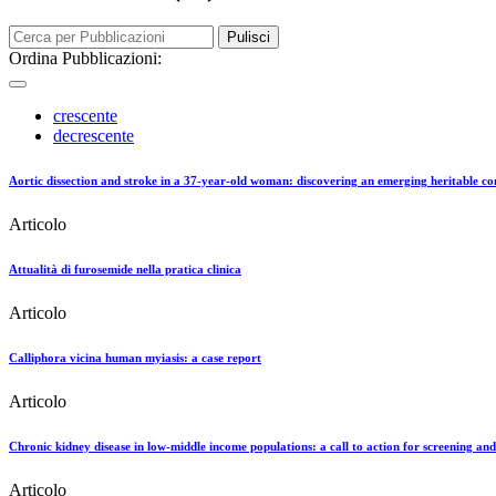
Pulisci
Ordina Pubblicazioni:
crescente
decrescente
Aortic dissection and stroke in a 37-year-old woman: discovering an emerging heritable con
Articolo
Attualità di furosemide nella pratica clinica
Articolo
Calliphora vicina human myiasis: a case report
Articolo
Chronic kidney disease in low-middle income populations: a call to action for screening an
Articolo