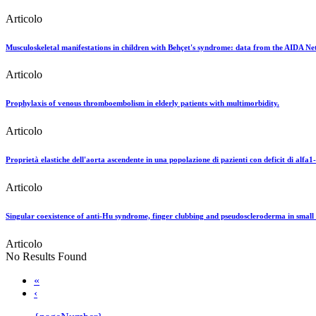
Articolo
Musculoskeletal manifestations in children with Behçet's syndrome: data from the AIDA N
Articolo
Prophylaxis of venous thromboembolism in elderly patients with multimorbidity.
Articolo
Proprietà elastiche dell'aorta ascendente in una popolazione di pazienti con deficit di alfa1
Articolo
Singular coexistence of anti-Hu syndrome, finger clubbing and pseudoscleroderma in small c
Articolo
No Results Found
«
‹