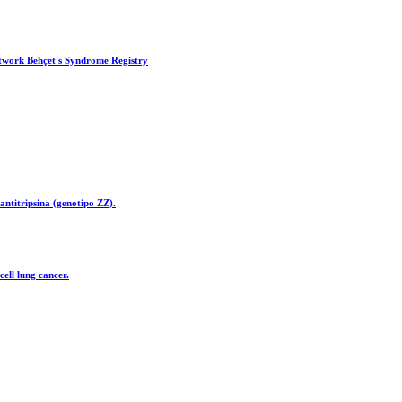
etwork Behçet's Syndrome Registry
-antitripsina (genotipo ZZ).
ell lung cancer.