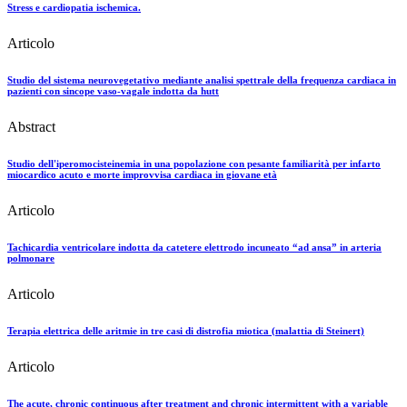
Stress e cardiopatia ischemica.
Articolo
Studio del sistema neurovegetativo mediante analisi spettrale della frequenza cardiaca in
pazienti con sincope vaso-vagale indotta da hutt
Abstract
Studio dell'iperomocisteinemia in una popolazione con pesante familiarità per infarto
miocardico acuto e morte improvvisa cardiaca in giovane età
Articolo
Tachicardia ventricolare indotta da catetere elettrodo incuneato “ad ansa” in arteria
polmonare
Articolo
Terapia elettrica delle aritmie in tre casi di distrofia miotica (malattia di Steinert)
Articolo
The acute, chronic continuous after treatment and chronic intermittent with a variable