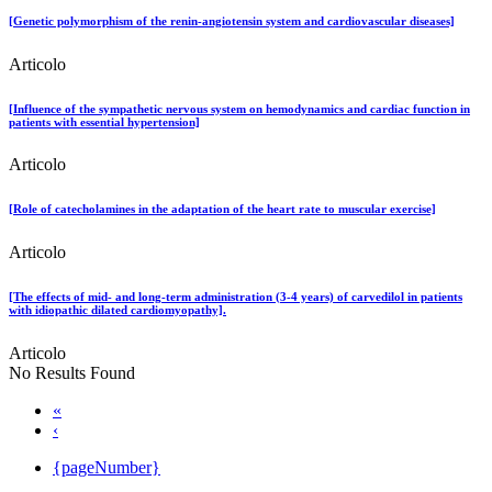
[Genetic polymorphism of the renin-angiotensin system and cardiovascular diseases]
Articolo
[Influence of the sympathetic nervous system on hemodynamics and cardiac function in
patients with essential hypertension]
Articolo
[Role of catecholamines in the adaptation of the heart rate to muscular exercise]
Articolo
[The effects of mid- and long-term administration (3-4 years) of carvedilol in patients
with idiopathic dilated cardiomyopathy].
Articolo
No Results Found
«
‹
{pageNumber}