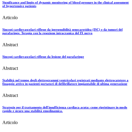
Significance and limits of dynamic monitoring of blood pressure in the clinical assessment
of hypertensive patients
Articolo
Sincopi cardiovascolari riflesse da ipersensibilità senocarotidea (ISC) e da tumori del
parafaringe. Terapia con la resezione intracranica del IX nervo
Abstract
Sincopi cardiovascolari riflesse da lesione del parafaringe
Abstract
Stabilità nel tempo degli elettrogrammi ventricolari registrati mediante elettrocatetere a
fissaggio attivo in pazienti portatori di defibrillatore impiantabile di ultima generazione
Abstract
Strategie per il trattamento dell'insufficienza cardiaca acuta: come ripristinare in modo
rapido e sicuro una stabilità emodinamica.
Articolo