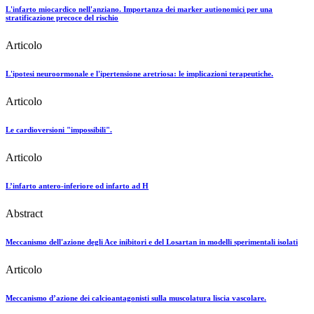
L'infarto miocardico nell'anziano. Importanza dei marker autionomici per una
stratificazione precoce del rischio
Articolo
L'ipotesi neuroormonale e l'ipertensione aretriosa: le implicazioni terapeutiche.
Articolo
Le cardioversioni "impossibili".
Articolo
L’infarto antero-inferiore od infarto ad H
Abstract
Meccanismo dell'azione degli Ace inibitori e del Losartan in modelli sperimentali isolati
Articolo
Meccanismo d’azione dei calcioantagonisti sulla muscolatura liscia vascolare.