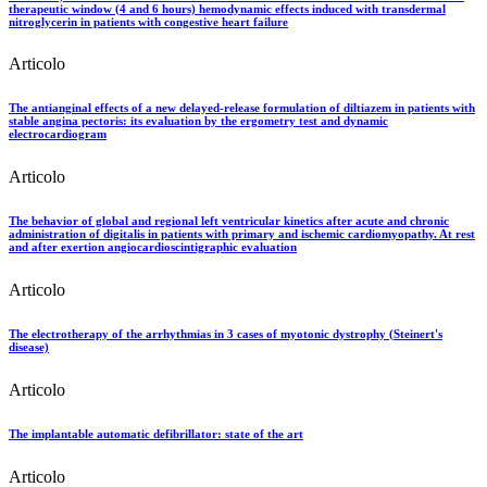
therapeutic window (4 and 6 hours) hemodynamic effects induced with transdermal
nitroglycerin in patients with congestive heart failure
Articolo
The antianginal effects of a new delayed-release formulation of diltiazem in patients with
stable angina pectoris: its evaluation by the ergometry test and dynamic
electrocardiogram
Articolo
The behavior of global and regional left ventricular kinetics after acute and chronic
administration of digitalis in patients with primary and ischemic cardiomyopathy. At rest
and after exertion angiocardioscintigraphic evaluation
Articolo
The electrotherapy of the arrhythmias in 3 cases of myotonic dystrophy (Steinert's
disease)
Articolo
The implantable automatic defibrillator: state of the art
Articolo