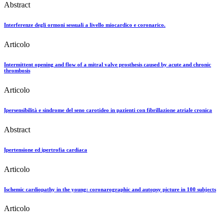
Abstract
Interferenze degli ormoni sessuali a livello miocardico e coronarico.
Articolo
Intermittent opening and flow of a mitral valve prosthesis caused by acute and chronic
thrombosis
Articolo
Ipersensibilità e sindrome del seno carotideo in pazienti con fibrillazione atriale cronica
Abstract
Ipertensione ed ipertrofia cardiaca
Articolo
Ischemic cardiopathy in the young: coronarographic and autopsy picture in 100 subjects
Articolo