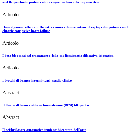
and ibopamine in patients with congestive heart decompensation
Articolo
Hemodynamic effects of the intravenous administration of captopril in patients with
chronic congestive heart failure
Articolo
I beta bloccanti nel trattamento della cardiomiopatia dilatativa idiopatica
Articolo
I blocchi di branca intermittenti: studio clinico
Abstract
Il blocco di branca sinistro intermittente (BBSi) idiopatico
Abstract
Il defibrillatore automatico impiantabile: stato dell’arte