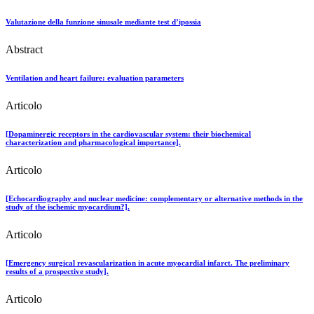
Valutazione della funzione sinusale mediante test d’ipossia
Abstract
Ventilation and heart failure: evaluation parameters
Articolo
[Dopaminergic receptors in the cardiovascular system: their biochemical
characterization and pharmacological importance].
Articolo
[Echocardiography and nuclear medicine: complementary or alternative methods in the
study of the ischemic myocardium?].
Articolo
[Emergency surgical revascularization in acute myocardial infarct. The preliminary
results of a prospective study].
Articolo