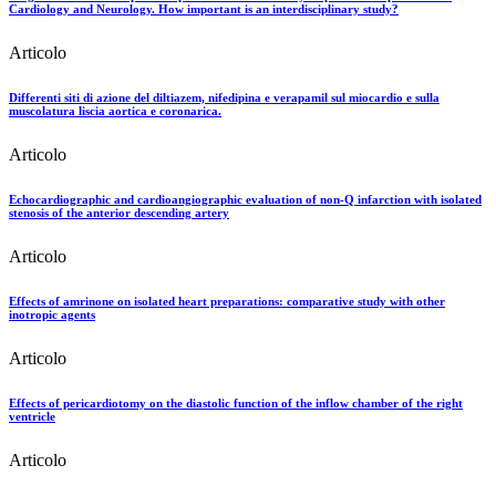
Cardiology and Neurology. How important is an interdisciplinary study?
Articolo
Differenti siti di azione del diltiazem, nifedipina e verapamil sul miocardio e sulla
muscolatura liscia aortica e coronarica.
Articolo
Echocardiographic and cardioangiographic evaluation of non-Q infarction with isolated
stenosis of the anterior descending artery
Articolo
Effects of amrinone on isolated heart preparations: comparative study with other
inotropic agents
Articolo
Effects of pericardiotomy on the diastolic function of the inflow chamber of the right
ventricle
Articolo