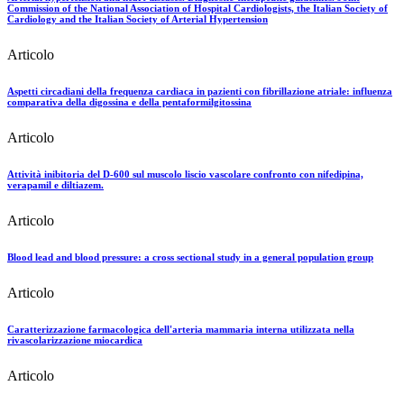
Commission of the National Association of Hospital Cardiologists, the Italian Society of
Cardiology and the Italian Society of Arterial Hypertension
Articolo
Aspetti circadiani della frequenza cardiaca in pazienti con fibrillazione atriale: influenza
comparativa della digossina e della pentaformilgitossina
Articolo
Attività inibitoria del D-600 sul muscolo liscio vascolare confronto con nifedipina,
verapamil e diltiazem.
Articolo
Blood lead and blood pressure: a cross sectional study in a general population group
Articolo
Caratterizzazione farmacologica dell'arteria mammaria interna utilizzata nella
rivascolarizzazione miocardica
Articolo