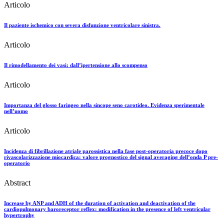
Articolo
Il paziente ischemico con severa disfunzione ventricolare sinistra.
Articolo
Il rimodellamento dei vasi: dall’ipertensione allo scompenso
Articolo
Importanza del glosso faringeo nella sincope seno carotideo. Evidenza sperimentale
nell’uomo
Articolo
Incidenza di fibrillazione atriale parossistica nella fase post-operatoria precoce dopo
rivascolarizzazione miocardica: valore prognostico del signal averaging dell’onda P pre-
operatorio
Abstract
Increase by ANP and ADH of the duration of activation and deactivation of the
cardiopulmonary baroreceptor reflex: modification in the presence of left ventricular
hypertrophy