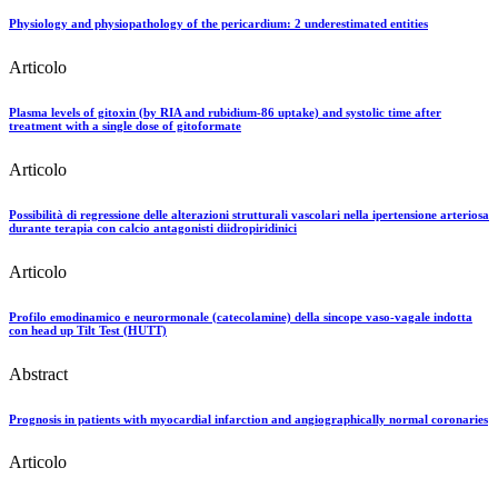
Physiology and physiopathology of the pericardium: 2 underestimated entities
Articolo
Plasma levels of gitoxin (by RIA and rubidium-86 uptake) and systolic time after
treatment with a single dose of gitoformate
Articolo
Possibilità di regressione delle alterazioni strutturali vascolari nella ipertensione arteriosa
durante terapia con calcio antagonisti diidropiridinici
Articolo
Profilo emodinamico e neurormonale (catecolamine) della sincope vaso-vagale indotta
con head up Tilt Test (HUTT)
Abstract
Prognosis in patients with myocardial infarction and angiographically normal coronaries
Articolo