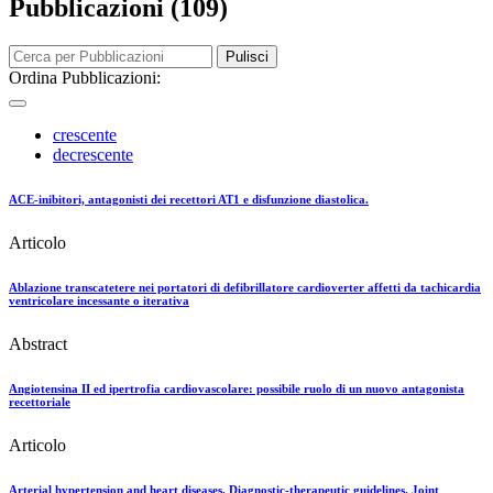
Pubblicazioni (109)
Pulisci
Ordina Pubblicazioni:
crescente
decrescente
ACE-inibitori, antagonisti dei recettori AT1 e disfunzione diastolica.
Articolo
Ablazione transcatetere nei portatori di defibrillatore cardioverter affetti da tachicardia
ventricolare incessante o iterativa
Abstract
Angiotensina II ed ipertrofia cardiovascolare: possibile ruolo di un nuovo antagonista
recettoriale
Articolo
Arterial hypertension and heart diseases. Diagnostic-therapeutic guidelines. Joint