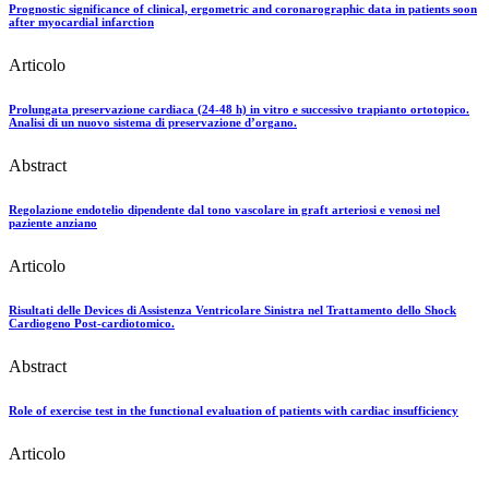
Prognostic significance of clinical, ergometric and coronarographic data in patients soon
after myocardial infarction
Articolo
Prolungata preservazione cardiaca (24-48 h) in vitro e successivo trapianto ortotopico.
Analisi di un nuovo sistema di preservazione d’organo.
Abstract
Regolazione endotelio dipendente dal tono vascolare in graft arteriosi e venosi nel
paziente anziano
Articolo
Risultati delle Devices di Assistenza Ventricolare Sinistra nel Trattamento dello Shock
Cardiogeno Post-cardiotomico.
Abstract
Role of exercise test in the functional evaluation of patients with cardiac insufficiency
Articolo