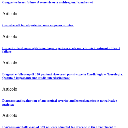
Congestive heart failure. A systemic or a multiregional syndrome?
Articolo
Costo-beneficio del paziente con scompenso cronico.
Articolo
Current role of non-digitalis inotropic agents in acute and chronic treatment of heart
failure
Articolo
Diagnosi e follow-up di 330 pazienti ricoverati per sincope in Cardiologia e Neurologia.
Quanto è importante uno studio interdisciplinare
Articolo
Diagnosis and evaluation of anatomical severity and hemodynamics in mitral valve
prolapse
Articolo
Diagnosis and follow-up of 330 patients admitted for syncope in the Department of