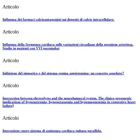
Articolo
Influenza dei farmaci calcioantagonisti sui depositi di calcio intracellulare.
Articolo
Influenza della frequenza cardiaca sulle variazioni circadiane della pressione arteriosa.
Studio in pazienti con VVI pacemaker
Articolo
Inibizione del simpatico e del sistema-renina angiotensina: un concetto assodato?
Articolo
Interaction between electrolytes and the neurohumoral system. The clinico-prognostic
implications of hyponatremia, hypopotassemia and hypomagnesemia in congestive heart
failure]
Articolo
Interazione cuore-sistema di assistenza cardiaca pulsata parallela.