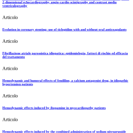
2-dimensional echocardiography, angio-cardio-scintigraphy and contrast media
ventriculography
Articolo
Evolution in coronary stenting: use of ticlopidine with and without oral anticoagulants
Articolo
Fibrillazione atriale parossistica idiopatica: epidemiologia, fattori di rischio ed efficacia
del trattamento
Articolo
Hemodynamic and humoral effects of fendiline, a calcium antagonist drug, in idiopathic
hypertension patients
Articolo
Hemodynamic effects induced by ibopamine in myocardiopathy patients
Articolo
Hemodynamic effects induced by the combined administration of sodium nitroprusside