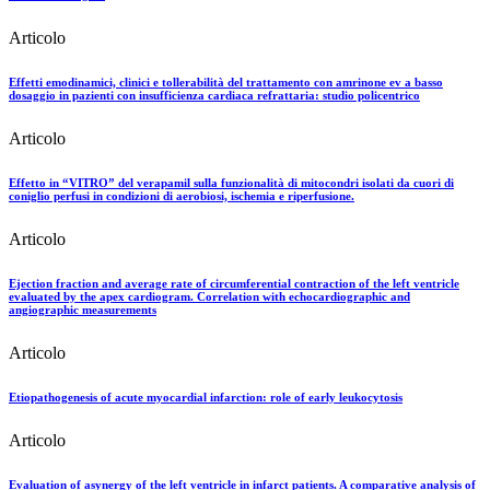
Articolo
Effetti emodinamici, clinici e tollerabilità del trattamento con amrinone ev a basso
dosaggio in pazienti con insufficienza cardiaca refrattaria: studio policentrico
Articolo
Effetto in “VITRO” del verapamil sulla funzionalità di mitocondri isolati da cuori di
coniglio perfusi in condizioni di aerobiosi, ischemia e riperfusione.
Articolo
Ejection fraction and average rate of circumferential contraction of the left ventricle
evaluated by the apex cardiogram. Correlation with echocardiographic and
angiographic measurements
Articolo
Etiopathogenesis of acute myocardial infarction: role of early leukocytosis
Articolo
Evaluation of asynergy of the left ventricle in infarct patients. A comparative analysis of