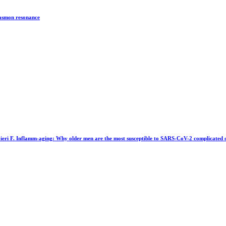
lasmon resonance
 Olivieri F. Inflamm-aging: Why older men are the most susceptible to SARS-CoV-2 complicat