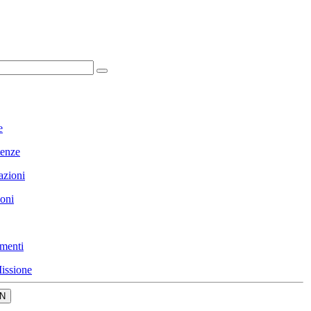
e
enze
azioni
ioni
menti
issione
N