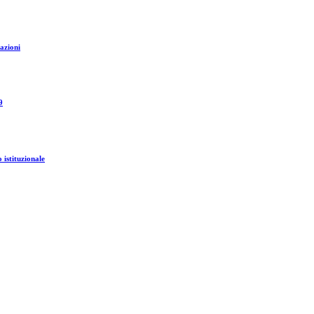
razioni
9
o istituzionale