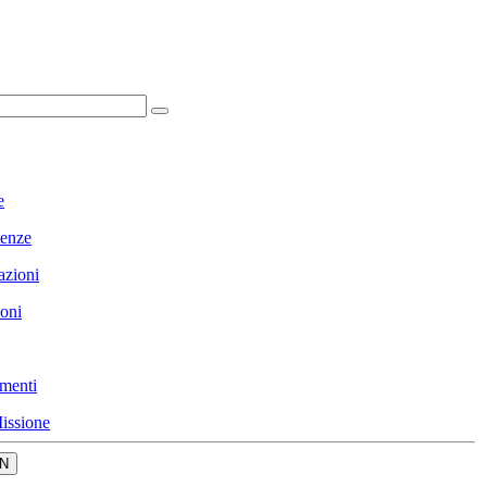
e
enze
azioni
ioni
menti
issione
N