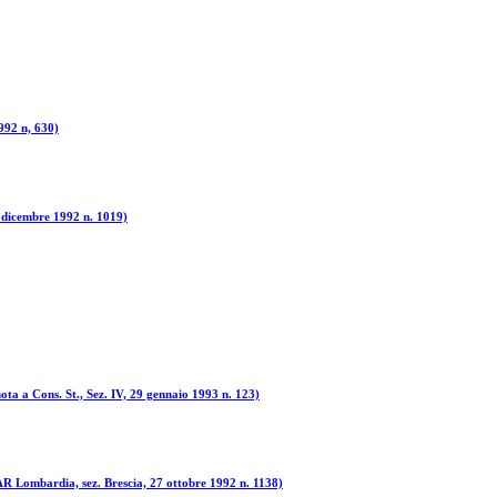
1992 n, 630)
7 dicembre 1992 n. 1019)
ota a Cons. St., Sez. IV, 29 gennaio 1993 n. 123)
TAR Lombardia, sez. Brescia, 27 ottobre 1992 n. 1138)