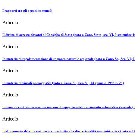
I rapporti tra gli organi comunali
Articolo
Il diritto di accesso davanti al Consiglio di Stato (nota a Cons. Stato, sez. VI, 9 settembre 
Articolo
In materia di regolamentazione di un parco naturale regionale (nota a Cons. St., Sez. VI, 
Articolo
In materia di vincoli paesaggistici (nota a Cons. St., Sez. VI, 14 gennaio 1993 n. 29)
Articolo
In tema di controinteressati in un caso d'impugnazione di strumento urbanistico generale (n
Articolo
L'affidamento del concessionario come limite alla discrezionalità amministrativa (nota a 