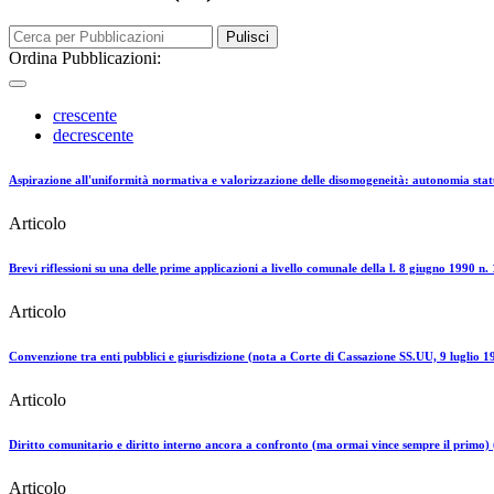
Pulisci
Ordina Pubblicazioni:
crescente
decrescente
Aspirazione all'uniformità normativa e valorizzazione delle disomogeneità: autonomia stat
Articolo
Brevi riflessioni su una delle prime applicazioni a livello comunale della l. 8 giugno 1990 n.
Articolo
Convenzione tra enti pubblici e giurisdizione (nota a Corte di Cassazione SS.UU, 9 luglio 1
Articolo
Diritto comunitario e diritto interno ancora a confronto (ma ormai vince sempre il primo) 
Articolo