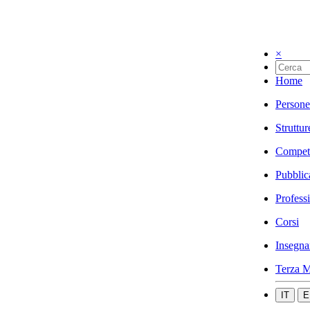
×
Home
Persone
Struttur
Compet
Pubblic
Profess
Corsi
Insegna
Terza M
IT
E